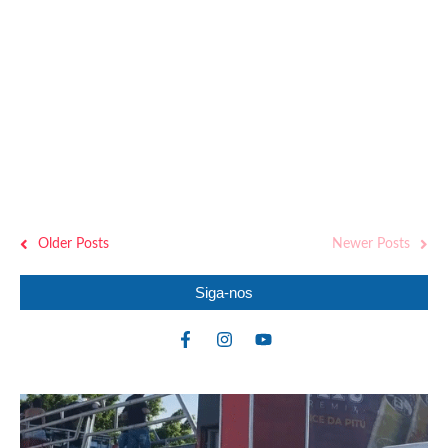
Cidades
MEGA-SENA: PRÊMIO ACUMULA E CHEGA A R$
135 MILHÕES; CONFIRA DEZENAS
Reinaldo Neres
-
2 de agosto de 2026
A Mega-Sena sorteou neste domingo (02) o concurso 3039 da
premiação. As dezenas sorteadas foram: 21, 58, 53, 16, 14 e 39. O
prêmio estimados era de R$ 97 milhões, mas, como ninguém
acertou, o valor acumulou e agora...
Older Posts
Newer Posts
Siga-nos