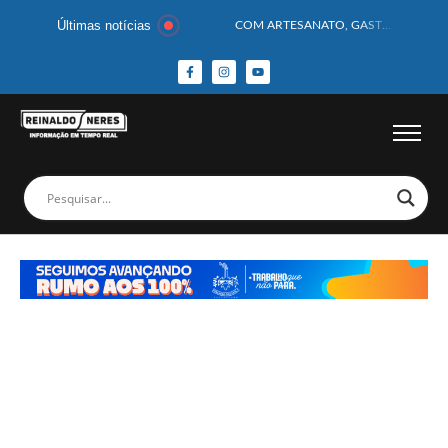
Últimas notícias
COM ARTESANATO, GASTRONOMIA E CULTURA, DELMIRO GOUVEIA GANHA DESTAQUE NA 13ª FEIRA DOS MUNICÍPIOS ALAGOANOS
MOTOCICLISTA TEM CABEÇA ESMAGADA APÓS COLISÃO COM CAMINHÃO
BEBÊ DE 1 ANO E 10 MESES MORRE APÓS SER ATACADA POR PITBULL
COBERTURA DE FOTOS DO BLOCO BAFO DA CANA DE DELMIRO GOUVEIA/AL – (15/02/2026) – VEJA AS COBERTURAS DE FOTOS (EXCLUSIVO DO PORTAL REINALDO NERES – CONFIRA)
14 PASSAGEIROS FICAM FERIDOS APÓS ÔNIBUS DA ROTA TOMBA NA BR-116; VÍDEO
HOMEM CAI DE CACHOEIRA DE 40 METROS AO TENTAR FAZER FOTO
CORPOS DAS SEIS VÍTIMAS DE ACIDENTE COM LANCHA SÃO VELADOS; SAIBA COMO FOI
MULHER É PRESA EM FLAGRANTE POR ROUBAR CORPO DE RECÉM-NASCIDO EM NECROTÉRIO
CORPO DE JOVEM DESAPARECIDO É ENCONTRADO EM BARRAGEM NO INTERIOR DE ALAGOAS
MEGA-SENA 2977 SORTEIA PRÊMIO DE R$ 130 MILHÕES; VEJA O RESULTADO!