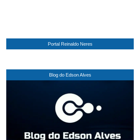
41 %
1016 mb
12 Km/h
Weather from WeatherAPI
Portal Reinaldo Neres
Blog do Edson Alves