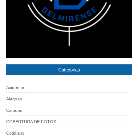
Categorias
Acidentes
Alagoas
Cidades
COBERTURA DE FOTOS
Cotidiano