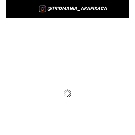
Delmiro Gouveia, BR
11:38,
07/08/2026
30
°C
Sunny
Wind Gust:
14 Km/h
Clouds:
4%
Visibility:
10 km
Sunrise:
05:45
Sunset:
17:30