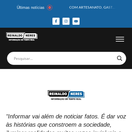
Últimas notícias
COM ARTESANATO, GASTRONOMIA E CULTURA, DELMIRO GOUVEIA GANHA DESTAQUE NA 13ª FEIRA DOS MUNICÍPIOS ALAGOANOS
MOTOCICLISTA TEM CABEÇA ESMAGADA APÓS COLISÃO COM CAMINHÃO
BEBÊ DE 1 ANO E 10 MESES MORRE APÓS SER ATACADA POR PITBULL
COBERTURA DE FOTOS DO BLOCO BAFO DA CANA DE DELMIRO GOUVEIA/AL – (15/02/2026) – VEJA AS COBERTURAS DE FOTOS (EXCLUSIVO DO PORTAL REINALDO NERES – CONFIRA)
14 PASSAGEIROS FICAM FERIDOS APÓS ÔNIBUS DA ROTA TOMBA NA BR-116; VÍDEO
HOMEM CAI DE CACHOEIRA DE 40 METROS AO TENTAR FAZER FOTO
CORPOS DAS SEIS VÍTIMAS DE ACIDENTE COM LANCHA SÃO VELADOS; SAIBA COMO FOI
MULHER É PRESA EM FLAGRANTE POR ROUBAR CORPO DE RECÉM-NASCIDO EM NECROTÉRIO
CORPO DE JOVEM DESAPARECIDO É ENCONTRADO EM BARRAGEM NO INTERIOR DE ALAGOAS
MEGA-SENA 2977 SORTEIA PRÊMIO DE R$ 130 MILHÕES; VEJA O RESULTADO!
"Informar vai além de noticiar fatos. É dar voz
às histórias que constroem a sociedade,