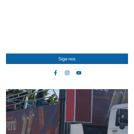
MOTOCICLISTA ‘VOA’ SOBRE CARRO E
MORRE
Câmeras de monitoramento registraram o momento em que um
motociclista de 51 anos, identificado como Edson...
Siga-nos