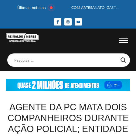
Últimas notícias
COM ARTESANATO, GASTRONOMIA E CULTURA, DELMIRO GOUVEIA GANHA DESTAQUE NA 13ª FEIRA DOS MUNICÍPIOS ALAGOANOS
MOTOCICLISTA TEM CABEÇA ESMAGADA APÓS COLISÃO COM CAMINHÃO
BEBÊ DE 1 ANO E 10 MESES MORRE APÓS SER ATACADA POR PITBULL
COBERTURA DE FOTOS DO BLOCO BAFO DA CANA DE DELMIRO GOUVEIA/AL – (15/02/2026) – VEJA AS COBERTURAS DE FOTOS (EXCLUSIVO DO PORTAL REINALDO NERES – CONFIRA)
14 PASSAGEIROS FICAM FERIDOS APÓS ÔNIBUS DA ROTA TOMBA NA BR-116; VÍDEO
HOMEM CAI DE CACHOEIRA DE 40 METROS AO TENTAR FAZER FOTO
CORPOS DAS SEIS VÍTIMAS DE ACIDENTE COM LANCHA SÃO VELADOS; SAIBA COMO FOI
MULHER É PRESA EM FLAGRANTE POR ROUBAR CORPO DE RECÉM-NASCIDO EM NECROTÉRIO
CORPO DE JOVEM DESAPARECIDO É ENCONTRADO EM BARRAGEM NO INTERIOR DE ALAGOAS
MEGA-SENA 2977 SORTEIA PRÊMIO DE R$ 130 MILHÕES; VEJA O RESULTADO!
AGENTE DA PC MATA DOIS
COMPANHEIROS DURANTE
AÇÃO POLICIAL; ENTIDADE