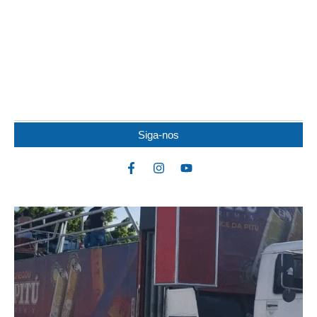
JOVEM DE 19 ANOS FICA FERIDO APÓS
COLISÃO ENTRE MOTOS
Um jovem de 19 anos ficou ferido após uma colisão envolvendo
duas motocicletas na noite dessa...
Siga-nos