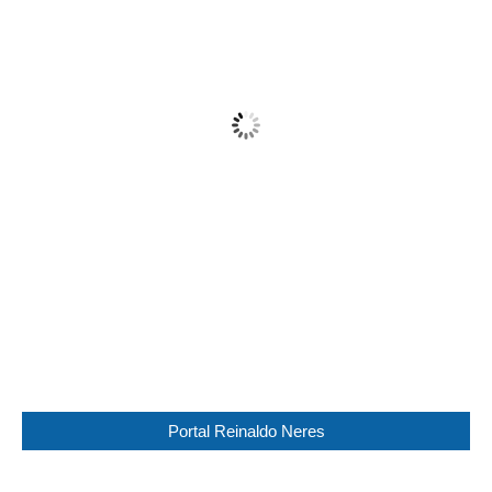
33
°C
Sunny
Wind Gust:
15 Km/h
Clouds:
9%
Visibility:
10 km
Sunrise:
05:45
Sunset:
17:30
28 %
1012 mb
13 Km/h
Weather from WeatherAPI
Portal Reinaldo Neres