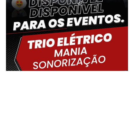
Delmiro Gouveia, BR
04:49,
09/08/2026
21
°C