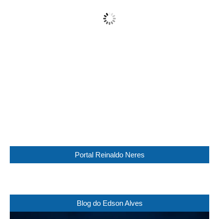
Overcast
Wind Gust:
14 Km/h
Clouds:
96%
Visibility:
10 km
Sunrise:
05:44
Sunset:
17:30
92 %
1016 mb
10 Km/h
Weather from WeatherAPI
Portal Reinaldo Neres
Blog do Edson Alves