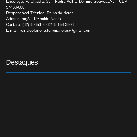
Endereço:
R. Cláudia, 33 – Pedra Velha/ Delmiro Gouveia/AL – CEP:
57480-000
Responsável Técnico:
Reinaldo Neres
Administração:
Reinaldo Neres
Contato:
(82) 99653-7962/ 98154-3803
E-mail:
reinaldoferreira.ferreiraneres@gmail.com
Destaques