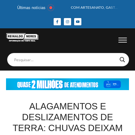
Últimas notícias
COM ARTESANATO, GASTRONOMIA E CULTURA, DELMIRO GOUVEIA GANHA DESTAQUE NA 13ª FEIRA DOS MUNICÍPIOS ALAGOANOS
MOTOCICLISTA TEM CABEÇA ESMAGADA APÓS COLISÃO COM CAMINHÃO
BEBÊ DE 1 ANO E 10 MESES MORRE APÓS SER ATACADA POR PITBULL
COBERTURA DE FOTOS DO BLOCO BAFO DA CANA DE DELMIRO GOUVEIA/AL – (15/02/2026) – VEJA AS COBERTURAS DE FOTOS (EXCLUSIVO DO PORTAL REINALDO NERES – CONFIRA)
14 PASSAGEIROS FICAM FERIDOS APÓS ÔNIBUS DA ROTA TOMBA NA BR-116; VÍDEO
HOMEM CAI DE CACHOEIRA DE 40 METROS AO TENTAR FAZER FOTO
CORPOS DAS SEIS VÍTIMAS DE ACIDENTE COM LANCHA SÃO VELADOS; SAIBA COMO FOI
MULHER É PRESA EM FLAGRANTE POR ROUBAR CORPO DE RECÉM-NASCIDO EM NECROTÉRIO
CORPO DE JOVEM DESAPARECIDO É ENCONTRADO EM BARRAGEM NO INTERIOR DE ALAGOAS
MEGA-SENA 2977 SORTEIA PRÊMIO DE R$ 130 MILHÕES; VEJA O RESULTADO!
ALAGAMENTOS E
DESLIZAMENTOS DE
TERRA: CHUVAS DEIXAM