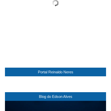
Wind Gust:
12 Km/h
Clouds:
100%
Visibility:
0 km
Sunrise:
05:45
Sunset:
17:30
97 %
1016 mb
6 Km/h
Weather from WeatherAPI
Portal Reinaldo Neres
Blog do Edson Alves