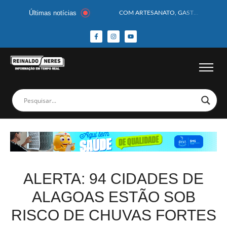
Últimas notícias
COM ARTESANATO, GASTRONOMIA E CULTURA, DELMIRO GOUVEIA GANHA DESTAQUE NA 13ª FEIRA DOS MUNICÍPIOS ALAGOANOS
MOTOCICLISTA TEM CABEÇA ESMAGADA APÓS COLISÃO COM CAMINHÃO
BEBÊ DE 1 ANO E 10 MESES MORRE APÓS SER ATACADA POR PITBULL
COBERTURA DE FOTOS DO BLOCO BAFO DA CANA DE DELMIRO GOUVEIA/AL – (15/02/2026) – VEJA AS COBERTURAS DE FOTOS (EXCLUSIVO DO PORTAL REINALDO NERES – CONFIRA)
14 PASSAGEIROS FICAM FERIDOS APÓS ÔNIBUS DA ROTA TOMBA NA BR-116; VÍDEO
HOMEM CAI DE CACHOEIRA DE 40 METROS AO TENTAR FAZER FOTO
CORPOS DAS SEIS VÍTIMAS DE ACIDENTE COM LANCHA SÃO VELADOS; SAIBA COMO FOI
MULHER É PRESA EM FLAGRANTE POR ROUBAR CORPO DE RECÉM-NASCIDO EM NECROTÉRIO
CORPO DE JOVEM DESAPARECIDO É ENCONTRADO EM BARRAGEM NO INTERIOR DE ALAGOAS
MEGA-SENA 2977 SORTEIA PRÊMIO DE R$ 130 MILHÕES; VEJA O RESULTADO!
ALERTA: 94 CIDADES DE
ALAGOAS ESTÃO SOB
RISCO DE CHUVAS FORTES