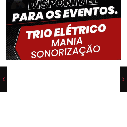
Delmiro Gouveia, BR
00:39,
07/08/2026
18
°C
Fog