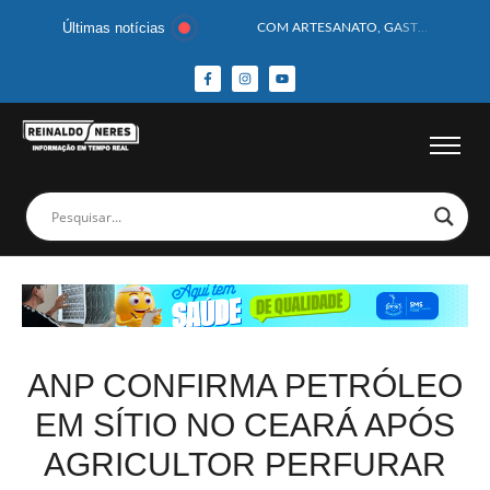
Últimas notícias
COM ARTESANATO, GASTRONOMIA E CULTURA, DELMIRO GOUVEIA GANHA DESTAQUE NA 13ª FEIRA DOS MUNICÍPIOS ALAGOANOS
MOTOCICLISTA TEM CABEÇA ESMAGADA APÓS COLISÃO COM CAMINHÃO
BEBÊ DE 1 ANO E 10 MESES MORRE APÓS SER ATACADA POR PITBULL
COBERTURA DE FOTOS DO BLOCO BAFO DA CANA DE DELMIRO GOUVEIA/AL – (15/02/2026) – VEJA AS COBERTURAS DE FOTOS (EXCLUSIVO DO PORTAL REINALDO NERES – CONFIRA)
14 PASSAGEIROS FICAM FERIDOS APÓS ÔNIBUS DA ROTA TOMBA NA BR-116; VÍDEO
HOMEM CAI DE CACHOEIRA DE 40 METROS AO TENTAR FAZER FOTO
CORPOS DAS SEIS VÍTIMAS DE ACIDENTE COM LANCHA SÃO VELADOS; SAIBA COMO FOI
MULHER É PRESA EM FLAGRANTE POR ROUBAR CORPO DE RECÉM-NASCIDO EM NECROTÉRIO
CORPO DE JOVEM DESAPARECIDO É ENCONTRADO EM BARRAGEM NO INTERIOR DE ALAGOAS
MEGA-SENA 2977 SORTEIA PRÊMIO DE R$ 130 MILHÕES; VEJA O RESULTADO!
ANP CONFIRMA PETRÓLEO
EM SÍTIO NO CEARÁ APÓS
AGRICULTOR PERFURAR