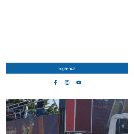
IDOSO MORRE APÓS SER ATACADO POR
PITBULL
Um idoso de 82 anos morreu na noite de quarta-feira (5) após ser
atacado por uma...
Siga-nos