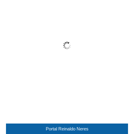
09:25,
09/08/2026
27
°C
Partly Cloudy
Wind Gust:
18 Km/h
Clouds:
29%
Visibility:
10 km
Sunrise:
05:44
Sunset:
17:30
59 %
1019 mb
16 Km/h
Weather from WeatherAPI
Portal Reinaldo Neres