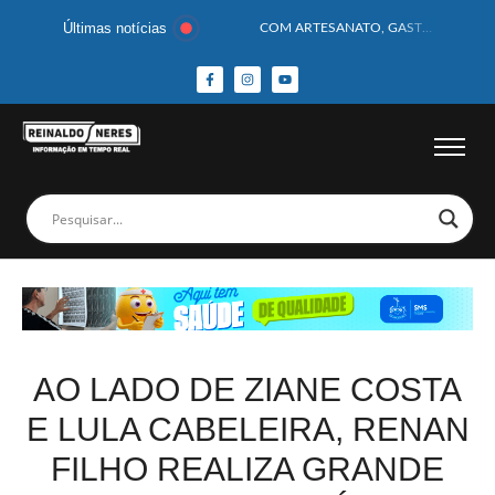
Últimas notícias
COM ARTESANATO, GASTRONOMIA E CULTURA, DELMIRO GOUVEIA GANHA DESTAQUE NA 13ª FEIRA DOS MUNICÍPIOS ALAGOANOS
MOTOCICLISTA TEM CABEÇA ESMAGADA APÓS COLISÃO COM CAMINHÃO
BEBÊ DE 1 ANO E 10 MESES MORRE APÓS SER ATACADA POR PITBULL
COBERTURA DE FOTOS DO BLOCO BAFO DA CANA DE DELMIRO GOUVEIA/AL – (15/02/2026) – VEJA AS COBERTURAS DE FOTOS (EXCLUSIVO DO PORTAL REINALDO NERES – CONFIRA)
14 PASSAGEIROS FICAM FERIDOS APÓS ÔNIBUS DA ROTA TOMBA NA BR-116; VÍDEO
HOMEM CAI DE CACHOEIRA DE 40 METROS AO TENTAR FAZER FOTO
CORPOS DAS SEIS VÍTIMAS DE ACIDENTE COM LANCHA SÃO VELADOS; SAIBA COMO FOI
MULHER É PRESA EM FLAGRANTE POR ROUBAR CORPO DE RECÉM-NASCIDO EM NECROTÉRIO
CORPO DE JOVEM DESAPARECIDO É ENCONTRADO EM BARRAGEM NO INTERIOR DE ALAGOAS
MEGA-SENA 2977 SORTEIA PRÊMIO DE R$ 130 MILHÕES; VEJA O RESULTADO!
AO LADO DE ZIANE COSTA
E LULA CABELEIRA, RENAN
FILHO REALIZA GRANDE