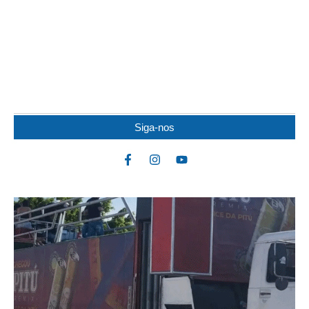
IDOSO MORRE APÓS SER ATACADO POR
PITBULL
Um idoso de 82 anos morreu na noite de quarta-feira (5) após ser
atacado por uma...
Siga-nos