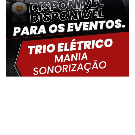
Delmiro Gouveia, BR
05:57,
07/08/2026
20
°C