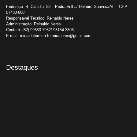
Endereço:
R. Cláudia, 33 – Pedra Velha/ Delmiro Gouveia/AL – CEP:
57480-000
Responsável Técnico:
Reinaldo Neres
Administração:
Reinaldo Neres
Contato:
(82) 99653-7962/ 98154-3803
E-mail:
reinaldoferreira.ferreiraneres@gmail.com
Destaques