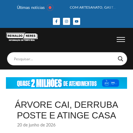
Últimas notícias
COM ARTESANATO, GASTRONOMIA E CULTURA, DELMIRO GOUVEIA GANHA DESTAQUE NA 13ª FEIRA DOS MUNICÍPIOS ALAGOANOS
MOTOCICLISTA TEM CABEÇA ESMAGADA APÓS COLISÃO COM CAMINHÃO
BEBÊ DE 1 ANO E 10 MESES MORRE APÓS SER ATACADA POR PITBULL
COBERTURA DE FOTOS DO BLOCO BAFO DA CANA DE DELMIRO GOUVEIA/AL – (15/02/2026) – VEJA AS COBERTURAS DE FOTOS (EXCLUSIVO DO PORTAL REINALDO NERES – CONFIRA)
14 PASSAGEIROS FICAM FERIDOS APÓS ÔNIBUS DA ROTA TOMBA NA BR-116; VÍDEO
HOMEM CAI DE CACHOEIRA DE 40 METROS AO TENTAR FAZER FOTO
CORPOS DAS SEIS VÍTIMAS DE ACIDENTE COM LANCHA SÃO VELADOS; SAIBA COMO FOI
MULHER É PRESA EM FLAGRANTE POR ROUBAR CORPO DE RECÉM-NASCIDO EM NECROTÉRIO
CORPO DE JOVEM DESAPARECIDO É ENCONTRADO EM BARRAGEM NO INTERIOR DE ALAGOAS
MEGA-SENA 2977 SORTEIA PRÊMIO DE R$ 130 MILHÕES; VEJA O RESULTADO!
ÁRVORE CAI, DERRUBA
POSTE E ATINGE CASA
20 de junho de 2026