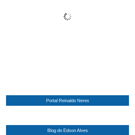
Overcast
Wind Gust:
14 Km/h
Clouds:
95%
Visibility:
10 km
Sunrise:
05:45
Sunset:
17:30
92 %
1016 mb
10 Km/h
Weather from WeatherAPI
Portal Reinaldo Neres
Blog do Edson Alves