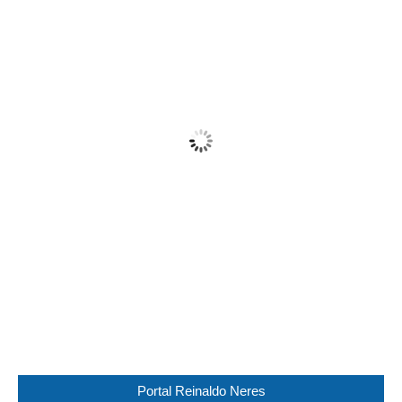
07:49,
09/08/2026
22
°C
Cloudy
Wind Gust:
14 Km/h
Clouds:
76%
Visibility:
10 km
Sunrise:
05:44
Sunset:
17:30
84 %
1018 mb
12 Km/h
Weather from WeatherAPI
Portal Reinaldo Neres