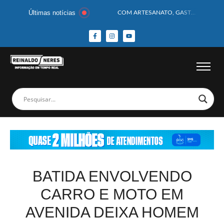
Últimas notícias
COM ARTESANATO, GASTRONOMIA E CULTURA, DELMIRO GOUVEIA GANHA DESTAQUE NA 13ª FEIRA DOS MUNICÍPIOS ALAGOANOS
MOTOCICLISTA TEM CABEÇA ESMAGADA APÓS COLISÃO COM CAMINHÃO
BEBÊ DE 1 ANO E 10 MESES MORRE APÓS SER ATACADA POR PITBULL
COBERTURA DE FOTOS DO BLOCO BAFO DA CANA DE DELMIRO GOUVEIA/AL – (15/02/2026) – VEJA AS COBERTURAS DE FOTOS (EXCLUSIVO DO PORTAL REINALDO NERES – CONFIRA)
14 PASSAGEIROS FICAM FERIDOS APÓS ÔNIBUS DA ROTA TOMBA NA BR-116; VÍDEO
HOMEM CAI DE CACHOEIRA DE 40 METROS AO TENTAR FAZER FOTO
CORPOS DAS SEIS VÍTIMAS DE ACIDENTE COM LANCHA SÃO VELADOS; SAIBA COMO FOI
MULHER É PRESA EM FLAGRANTE POR ROUBAR CORPO DE RECÉM-NASCIDO EM NECROTÉRIO
CORPO DE JOVEM DESAPARECIDO É ENCONTRADO EM BARRAGEM NO INTERIOR DE ALAGOAS
MEGA-SENA 2977 SORTEIA PRÊMIO DE R$ 130 MILHÕES; VEJA O RESULTADO!
BATIDA ENVOLVENDO
CARRO E MOTO EM
AVENIDA DEIXA HOMEM