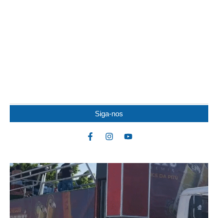
IDOSO MORRE APÓS SER ATACADO POR
PITBULL
Um idoso de 82 anos morreu na noite de quarta-feira (5) após ser
atacado por uma...
Siga-nos