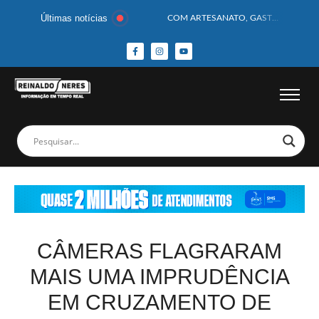
Últimas notícias
COM ARTESANATO, GASTRONOMIA E CULTURA, DELMIRO GOUVEIA GANHA DESTAQUE NA 13ª FEIRA DOS MUNICÍPIOS ALAGOANOS
MOTOCICLISTA TEM CABEÇA ESMAGADA APÓS COLISÃO COM CAMINHÃO
BEBÊ DE 1 ANO E 10 MESES MORRE APÓS SER ATACADA POR PITBULL
COBERTURA DE FOTOS DO BLOCO BAFO DA CANA DE DELMIRO GOUVEIA/AL – (15/02/2026) – VEJA AS COBERTURAS DE FOTOS (EXCLUSIVO DO PORTAL REINALDO NERES – CONFIRA)
14 PASSAGEIROS FICAM FERIDOS APÓS ÔNIBUS DA ROTA TOMBA NA BR-116; VÍDEO
HOMEM CAI DE CACHOEIRA DE 40 METROS AO TENTAR FAZER FOTO
CORPOS DAS SEIS VÍTIMAS DE ACIDENTE COM LANCHA SÃO VELADOS; SAIBA COMO FOI
MULHER É PRESA EM FLAGRANTE POR ROUBAR CORPO DE RECÉM-NASCIDO EM NECROTÉRIO
CORPO DE JOVEM DESAPARECIDO É ENCONTRADO EM BARRAGEM NO INTERIOR DE ALAGOAS
MEGA-SENA 2977 SORTEIA PRÊMIO DE R$ 130 MILHÕES; VEJA O RESULTADO!
CÂMERAS FLAGRARAM
MAIS UMA IMPRUDÊNCIA
EM CRUZAMENTO DE