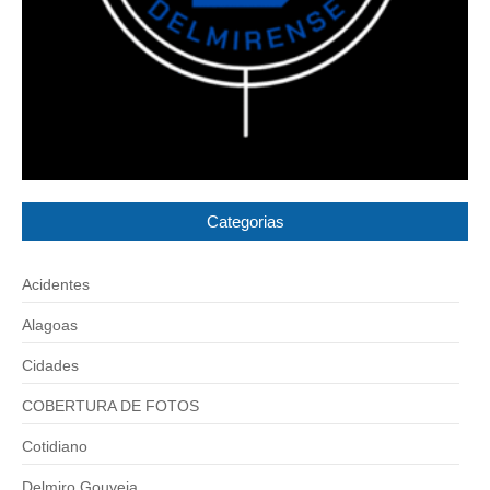
Categorias
Acidentes
Alagoas
Cidades
COBERTURA DE FOTOS
Cotidiano
Delmiro Gouveia