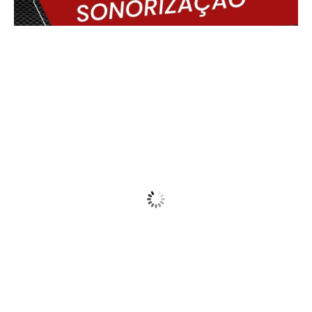
Delmiro Gouveia, BR
17:14,
06/08/2026
31
°C
Sunny
Wind Gust:
15 Km/h
Clouds:
10%
Visibility:
10 km
Sunrise:
05:45
Sunset:
17:30
30 %
1012 mb
11 Km/h