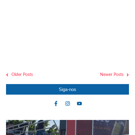
Popular
,
Todas as Notícias
INMET EMITE ALERTA DE CHUVAS INTENSAS
PARA TODOS OS MUNICÍPIOS EM ALAGOAS
Reinaldo Neres
-
19 de março de 2026
O Instituto Nacional de Meteorologia (Inmet) publicou nesta
quarta-feira, 18, um alerta de chuvas intensas para todos os
municípios de Alagoas, com grau de severidade classificado como
Perigo Potencial (cor amarela). O aviso tem segue até o final da
noite de...
Older Posts
Newer Posts
Siga-nos