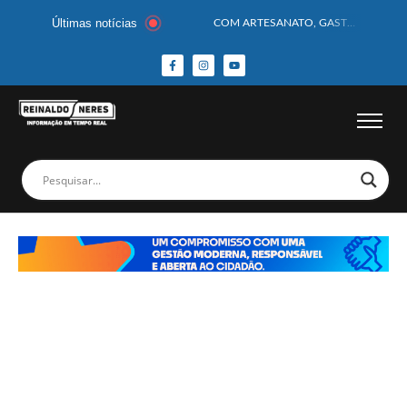
Últimas notícias
COM ARTESANATO, GASTRONOMIA E CULTURA, DELMIRO GOUVEIA GANHA DESTAQUE NA 13ª FEIRA DOS MUNICÍPIOS ALAGOANOS
MOTOCICLISTA TEM CABEÇA ESMAGADA APÓS COLISÃO COM CAMINHÃO
BEBÊ DE 1 ANO E 10 MESES MORRE APÓS SER ATACADA POR PITBULL
COBERTURA DE FOTOS DO BLOCO BAFO DA CANA DE DELMIRO GOUVEIA/AL – (15/02/2026) – VEJA AS COBERTURAS DE FOTOS (EXCLUSIVO DO PORTAL REINALDO NERES – CONFIRA)
14 PASSAGEIROS FICAM FERIDOS APÓS ÔNIBUS DA ROTA TOMBA NA BR-116; VÍDEO
HOMEM CAI DE CACHOEIRA DE 40 METROS AO TENTAR FAZER FOTO
CORPOS DAS SEIS VÍTIMAS DE ACIDENTE COM LANCHA SÃO VELADOS; SAIBA COMO FOI
MULHER É PRESA EM FLAGRANTE POR ROUBAR CORPO DE RECÉM-NASCIDO EM NECROTÉRIO
CORPO DE JOVEM DESAPARECIDO É ENCONTRADO EM BARRAGEM NO INTERIOR DE ALAGOAS
MEGA-SENA 2977 SORTEIA PRÊMIO DE R$ 130 MILHÕES; VEJA O RESULTADO!