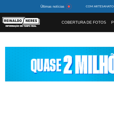
Últimas notícias
MOTOCICLISTA TE
BEBÊ DE 1 ANO E 
COBERTURA DE FOTOS
P
14 PASSAGEIROS F
HOMEM CAI DE CA
CORPOS DAS SEIS 
MULHER É PRESA 
CORPO DE JOVEM 
MEGA-SENA 2977 S