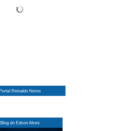
Sunny
Wind Gust:
15 Km/h
Clouds:
5%
Visibility:
10 km
Sunrise:
05:45
Sunset:
17:30
1019 mb
13 Km/h
Weather from WeatherAPI
Portal Reinaldo Neres
Blog do Edson Alves