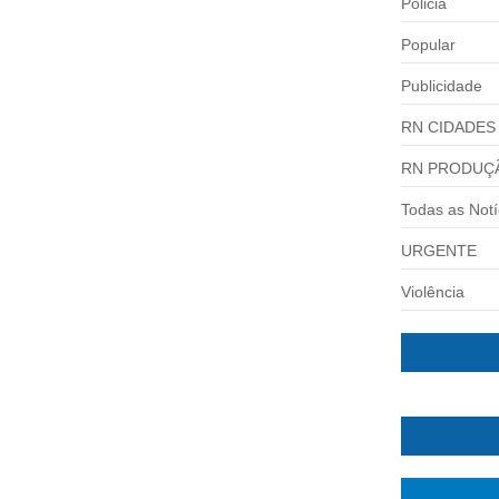
Policia
Popular
Publicidade
RN CIDADES
RN PRODUÇ
Todas as Notí
 A REELEIÇÃO PARA DEPUTADO
URGENTE
 uma vaga na Câmara Federal Defensor de...
Violência