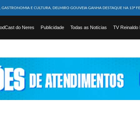
M CABEÇA ESMAGADA APÓS COLISÃO COM CAMINHÃO
10 MESES MORRE APÓS SER ATACADA POR PITBULL
odCast do Neres
Publicidade
Todas as Notícias
TV Reinaldo
ICAM FERIDOS APÓS ÔNIBUS DA ROTA TOMBA NA BR-116; VÍDEO
CHOEIRA DE 40 METROS AO TENTAR FAZER FOTO
VÍTIMAS DE ACIDENTE COM LANCHA SÃO VELADOS; SAIBA COMO FOI
EM FLAGRANTE POR ROUBAR CORPO DE RECÉM-NASCIDO EM NECROTÉRIO
DESAPARECIDO É ENCONTRADO EM BARRAGEM NO INTERIOR DE ALAGOAS
ORTEIA PRÊMIO DE R$ 130 MILHÕES; VEJA O RESULTADO!