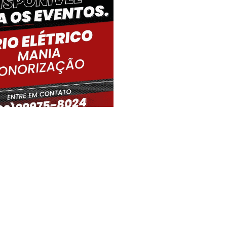
iro Gouveia, BR
09:59,
06/08/2026
25
°C