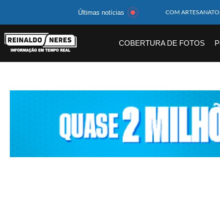
Últimas notícias
MOTOCICLISTA TE
BEBÊ DE 1 ANO E 
COBERTURA DE FOTOS
P
14 PASSAGEIROS F
HOMEM CAI DE CA
CORPOS DAS SEIS 
MULHER É PRESA 
CORPO DE JOVEM 
MEGA-SENA 2977 S