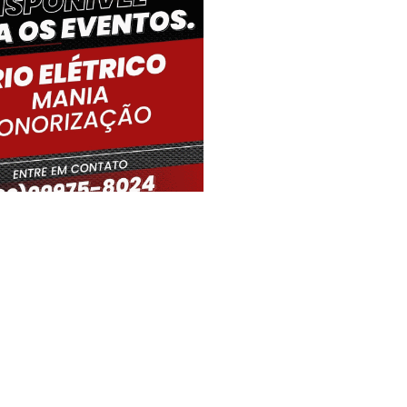
iro Gouveia, BR
13:04,
07/08/2026
32
°C