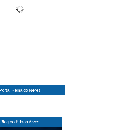
Sunny
Wind Gust:
15 Km/h
Clouds:
11%
Visibility:
10 km
Sunrise:
05:45
Sunset:
17:30
1015 mb
13 Km/h
Weather from WeatherAPI
Portal Reinaldo Neres
Blog do Edson Alves