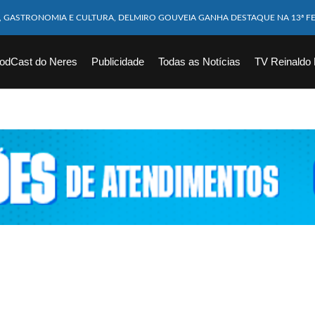
M CABEÇA ESMAGADA APÓS COLISÃO COM CAMINHÃO
10 MESES MORRE APÓS SER ATACADA POR PITBULL
odCast do Neres
Publicidade
Todas as Notícias
TV Reinaldo
ICAM FERIDOS APÓS ÔNIBUS DA ROTA TOMBA NA BR-116; VÍDEO
CHOEIRA DE 40 METROS AO TENTAR FAZER FOTO
VÍTIMAS DE ACIDENTE COM LANCHA SÃO VELADOS; SAIBA COMO FOI
EM FLAGRANTE POR ROUBAR CORPO DE RECÉM-NASCIDO EM NECROTÉRIO
DESAPARECIDO É ENCONTRADO EM BARRAGEM NO INTERIOR DE ALAGOAS
ORTEIA PRÊMIO DE R$ 130 MILHÕES; VEJA O RESULTADO!