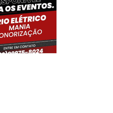
iro Gouveia, BR
19:57,
06/08/2026
25
°C