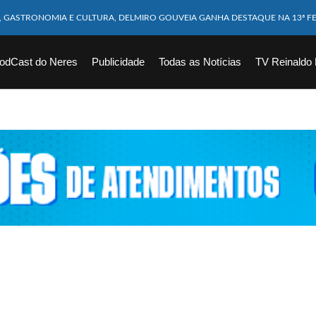
M CABEÇA ESMAGADA APÓS COLISÃO COM CAMINHÃO
10 MESES MORRE APÓS SER ATACADA POR PITBULL
odCast do Neres
Publicidade
Todas as Notícias
TV Reinaldo
ICAM FERIDOS APÓS ÔNIBUS DA ROTA TOMBA NA BR-116; VÍDEO
CHOEIRA DE 40 METROS AO TENTAR FAZER FOTO
VÍTIMAS DE ACIDENTE COM LANCHA SÃO VELADOS; SAIBA COMO FOI
EM FLAGRANTE POR ROUBAR CORPO DE RECÉM-NASCIDO EM NECROTÉRIO
DESAPARECIDO É ENCONTRADO EM BARRAGEM NO INTERIOR DE ALAGOAS
ORTEIA PRÊMIO DE R$ 130 MILHÕES; VEJA O RESULTADO!