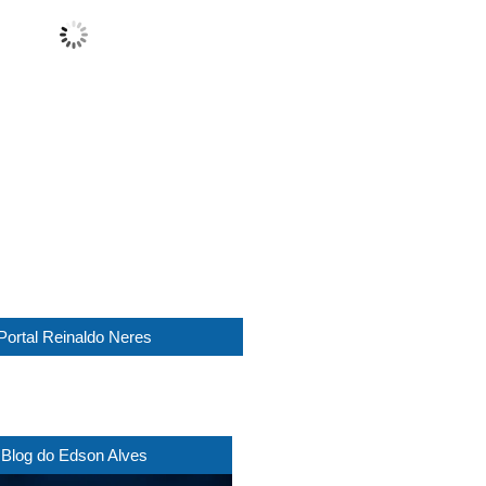
Clear
Wind Gust:
33 Km/h
Clouds:
7%
Visibility:
10 km
Sunrise:
05:45
Sunset:
17:30
1014 mb
21 Km/h
Weather from WeatherAPI
Portal Reinaldo Neres
Blog do Edson Alves