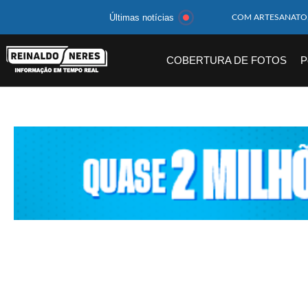
Últimas notícias
MOTOCICLISTA TE
BEBÊ DE 1 ANO E 
COBERTURA DE FOTOS
P
14 PASSAGEIROS F
HOMEM CAI DE CA
CORPOS DAS SEIS 
MULHER É PRESA 
CORPO DE JOVEM 
MEGA-SENA 2977 S