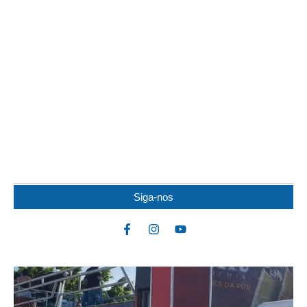
IDOSO MORRE APÓS SER ATACADO POR
PITBULL
Um idoso de 82 anos morreu na noite de quarta-feira (5) após ser
atacado por uma...
Siga-nos