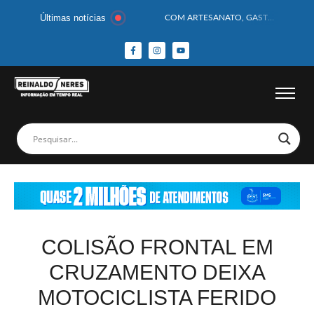
Últimas notícias
COM ARTESANATO, GASTRONOMIA E CULTURA, DELMIRO GOUVEIA GANHA DESTAQUE NA 13ª FEIRA DOS MUNICÍPIOS ALAGOANOS
MOTOCICLISTA TEM CABEÇA ESMAGADA APÓS COLISÃO COM CAMINHÃO
BEBÊ DE 1 ANO E 10 MESES MORRE APÓS SER ATACADA POR PITBULL
COBERTURA DE FOTOS DO BLOCO BAFO DA CANA DE DELMIRO GOUVEIA/AL – (15/02/2026) – VEJA AS COBERTURAS DE FOTOS (EXCLUSIVO DO PORTAL REINALDO NERES – CONFIRA)
14 PASSAGEIROS FICAM FERIDOS APÓS ÔNIBUS DA ROTA TOMBA NA BR-116; VÍDEO
HOMEM CAI DE CACHOEIRA DE 40 METROS AO TENTAR FAZER FOTO
CORPOS DAS SEIS VÍTIMAS DE ACIDENTE COM LANCHA SÃO VELADOS; SAIBA COMO FOI
MULHER É PRESA EM FLAGRANTE POR ROUBAR CORPO DE RECÉM-NASCIDO EM NECROTÉRIO
CORPO DE JOVEM DESAPARECIDO É ENCONTRADO EM BARRAGEM NO INTERIOR DE ALAGOAS
MEGA-SENA 2977 SORTEIA PRÊMIO DE R$ 130 MILHÕES; VEJA O RESULTADO!
COLISÃO FRONTAL EM
CRUZAMENTO DEIXA
MOTOCICLISTA FERIDO