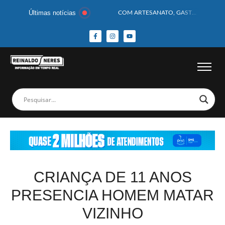
Últimas notícias
COM ARTESANATO, GASTRONOMIA E CULTURA, DELMIRO GOUVEIA GANHA DESTAQUE NA 13ª FEIRA DOS MUNICÍPIOS ALAGOANOS
MOTOCICLISTA TEM CABEÇA ESMAGADA APÓS COLISÃO COM CAMINHÃO
BEBÊ DE 1 ANO E 10 MESES MORRE APÓS SER ATACADA POR PITBULL
COBERTURA DE FOTOS DO BLOCO BAFO DA CANA DE DELMIRO GOUVEIA/AL – (15/02/2026) – VEJA AS COBERTURAS DE FOTOS (EXCLUSIVO DO PORTAL REINALDO NERES – CONFIRA)
14 PASSAGEIROS FICAM FERIDOS APÓS ÔNIBUS DA ROTA TOMBA NA BR-116; VÍDEO
HOMEM CAI DE CACHOEIRA DE 40 METROS AO TENTAR FAZER FOTO
CORPOS DAS SEIS VÍTIMAS DE ACIDENTE COM LANCHA SÃO VELADOS; SAIBA COMO FOI
MULHER É PRESA EM FLAGRANTE POR ROUBAR CORPO DE RECÉM-NASCIDO EM NECROTÉRIO
CORPO DE JOVEM DESAPARECIDO É ENCONTRADO EM BARRAGEM NO INTERIOR DE ALAGOAS
MEGA-SENA 2977 SORTEIA PRÊMIO DE R$ 130 MILHÕES; VEJA O RESULTADO!
CRIANÇA DE 11 ANOS
PRESENCIA HOMEM MATAR
VIZINHO