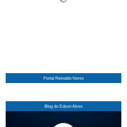
Wind Gust:
15 Km/h
Clouds:
92%
Visibility:
10 km
Sunrise:
05:45
Sunset:
17:30
87 %
1017 mb
11 Km/h
Weather from WeatherAPI
Portal Reinaldo Neres
Blog do Edson Alves