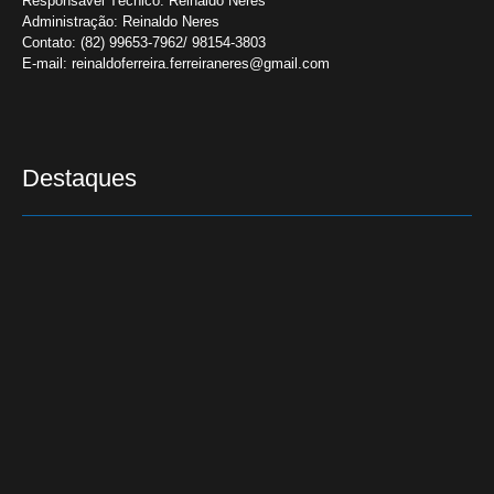
Responsável Técnico:
Reinaldo Neres
Administração:
Reinaldo Neres
Contato:
(82) 99653-7962/ 98154-3803
E-mail:
reinaldoferreira.ferreiraneres@gmail.com
Destaques