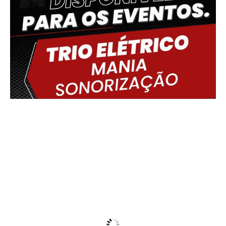
Delmiro Gouveia, BR
06:07,
07/08/2026
20
°C
Overcast