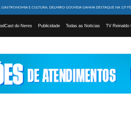
M CABEÇA ESMAGADA APÓS COLISÃO COM CAMINHÃO
10 MESES MORRE APÓS SER ATACADA POR PITBULL
odCast do Neres
Publicidade
Todas as Notícias
TV Reinaldo
ICAM FERIDOS APÓS ÔNIBUS DA ROTA TOMBA NA BR-116; VÍDEO
CHOEIRA DE 40 METROS AO TENTAR FAZER FOTO
VÍTIMAS DE ACIDENTE COM LANCHA SÃO VELADOS; SAIBA COMO FOI
EM FLAGRANTE POR ROUBAR CORPO DE RECÉM-NASCIDO EM NECROTÉRIO
DESAPARECIDO É ENCONTRADO EM BARRAGEM NO INTERIOR DE ALAGOAS
ORTEIA PRÊMIO DE R$ 130 MILHÕES; VEJA O RESULTADO!