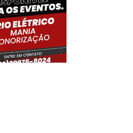
iro Gouveia, BR
00:13,
07/08/2026
18
°C