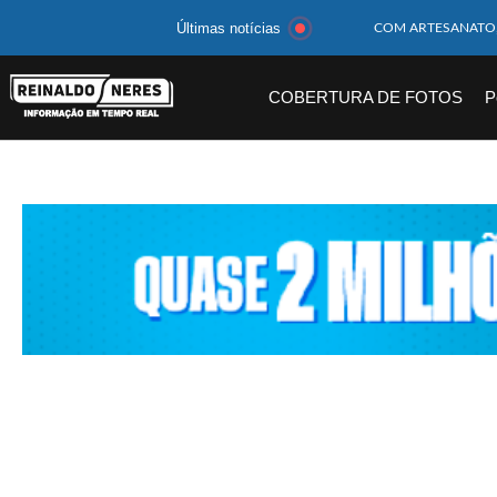
Últimas notícias
MOTOCICLISTA TE
BEBÊ DE 1 ANO E 
COBERTURA DE FOTOS
P
14 PASSAGEIROS F
HOMEM CAI DE CA
CORPOS DAS SEIS 
MULHER É PRESA 
CORPO DE JOVEM 
MEGA-SENA 2977 S