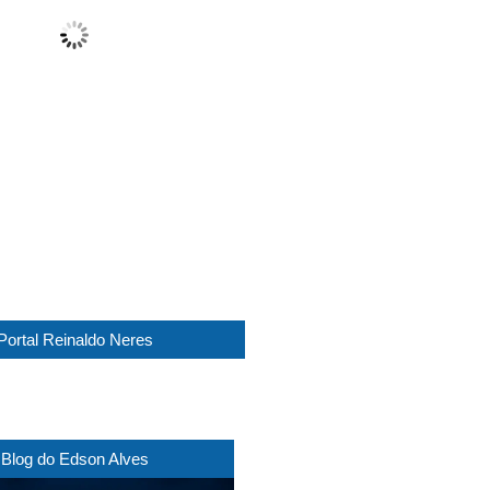
Fog
Wind Gust:
12 Km/h
Clouds:
100%
Visibility:
0 km
Sunrise:
05:45
Sunset:
17:30
1016 mb
6 Km/h
Weather from WeatherAPI
Portal Reinaldo Neres
Blog do Edson Alves