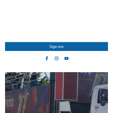
TRABALHADOR MORRE EM GRAVE ACIDENTE
COM ÔNIBUS DE USINA EM ALAGOAS
Um trabalhador da Usina Serra Grande morreu na manhã desta
quarta-feira (5) após um grave acidente...
Siga-nos