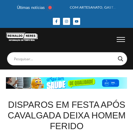
Últimas notícias
COM ARTESANATO, GASTRONOMIA E CULTURA, DELMIRO GOUVEIA GANHA DESTAQUE NA 13ª FEIRA DOS MUNICÍPIOS ALAGOANOS
MOTOCICLISTA TEM CABEÇA ESMAGADA APÓS COLISÃO COM CAMINHÃO
BEBÊ DE 1 ANO E 10 MESES MORRE APÓS SER ATACADA POR PITBULL
COBERTURA DE FOTOS DO BLOCO BAFO DA CANA DE DELMIRO GOUVEIA/AL – (15/02/2026) – VEJA AS COBERTURAS DE FOTOS (EXCLUSIVO DO PORTAL REINALDO NERES – CONFIRA)
14 PASSAGEIROS FICAM FERIDOS APÓS ÔNIBUS DA ROTA TOMBA NA BR-116; VÍDEO
HOMEM CAI DE CACHOEIRA DE 40 METROS AO TENTAR FAZER FOTO
CORPOS DAS SEIS VÍTIMAS DE ACIDENTE COM LANCHA SÃO VELADOS; SAIBA COMO FOI
MULHER É PRESA EM FLAGRANTE POR ROUBAR CORPO DE RECÉM-NASCIDO EM NECROTÉRIO
CORPO DE JOVEM DESAPARECIDO É ENCONTRADO EM BARRAGEM NO INTERIOR DE ALAGOAS
MEGA-SENA 2977 SORTEIA PRÊMIO DE R$ 130 MILHÕES; VEJA O RESULTADO!
DISPAROS EM FESTA APÓS
CAVALGADA DEIXA HOMEM
FERIDO