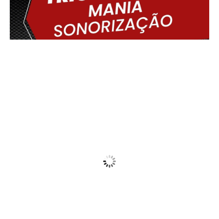
Delmiro Gouveia, BR
09:15,
07/08/2026
24
°C
Cloudy
Wind Gust:
15 Km/h
Clouds:
77%
Visibility:
10 km
Sunrise:
05:45
Sunset:
17:30