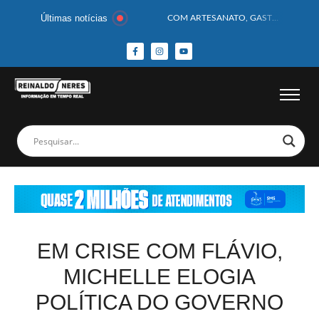
Últimas notícias
COM ARTESANATO, GASTRONOMIA E CULTURA, DELMIRO GOUVEIA GANHA DESTAQUE NA 13ª FEIRA DOS MUNICÍPIOS ALAGOANOS
MOTOCICLISTA TEM CABEÇA ESMAGADA APÓS COLISÃO COM CAMINHÃO
BEBÊ DE 1 ANO E 10 MESES MORRE APÓS SER ATACADA POR PITBULL
COBERTURA DE FOTOS DO BLOCO BAFO DA CANA DE DELMIRO GOUVEIA/AL – (15/02/2026) – VEJA AS COBERTURAS DE FOTOS (EXCLUSIVO DO PORTAL REINALDO NERES – CONFIRA)
14 PASSAGEIROS FICAM FERIDOS APÓS ÔNIBUS DA ROTA TOMBA NA BR-116; VÍDEO
HOMEM CAI DE CACHOEIRA DE 40 METROS AO TENTAR FAZER FOTO
CORPOS DAS SEIS VÍTIMAS DE ACIDENTE COM LANCHA SÃO VELADOS; SAIBA COMO FOI
MULHER É PRESA EM FLAGRANTE POR ROUBAR CORPO DE RECÉM-NASCIDO EM NECROTÉRIO
CORPO DE JOVEM DESAPARECIDO É ENCONTRADO EM BARRAGEM NO INTERIOR DE ALAGOAS
MEGA-SENA 2977 SORTEIA PRÊMIO DE R$ 130 MILHÕES; VEJA O RESULTADO!
EM CRISE COM FLÁVIO,
MICHELLE ELOGIA
POLÍTICA DO GOVERNO