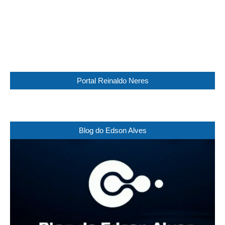
67 %
1019 mb
13 Km/h
Weather from WeatherAPI
Portal Reinaldo Neres
Blog do Edson Alves