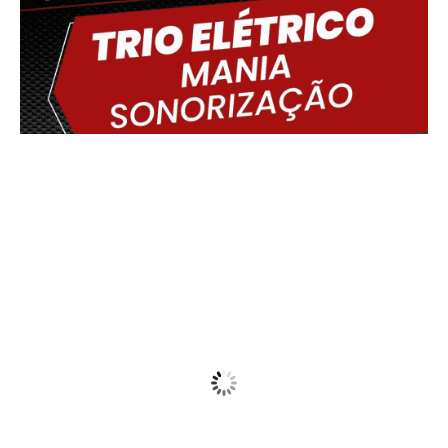
Delmiro Gouveia, BR
23:40,
07/08/2026
20
°C
Clear
Wind Gust:
19 Km/h
Clouds:
23%
Visibility:
10 km