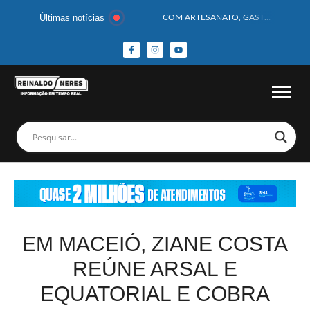
Últimas notícias
COM ARTESANATO, GASTRONOMIA E CULTURA, DELMIRO GOUVEIA GANHA DESTAQUE NA 13ª FEIRA DOS MUNICÍPIOS ALAGOANOS
MOTOCICLISTA TEM CABEÇA ESMAGADA APÓS COLISÃO COM CAMINHÃO
BEBÊ DE 1 ANO E 10 MESES MORRE APÓS SER ATACADA POR PITBULL
COBERTURA DE FOTOS DO BLOCO BAFO DA CANA DE DELMIRO GOUVEIA/AL – (15/02/2026) – VEJA AS COBERTURAS DE FOTOS (EXCLUSIVO DO PORTAL REINALDO NERES – CONFIRA)
14 PASSAGEIROS FICAM FERIDOS APÓS ÔNIBUS DA ROTA TOMBA NA BR-116; VÍDEO
HOMEM CAI DE CACHOEIRA DE 40 METROS AO TENTAR FAZER FOTO
CORPOS DAS SEIS VÍTIMAS DE ACIDENTE COM LANCHA SÃO VELADOS; SAIBA COMO FOI
MULHER É PRESA EM FLAGRANTE POR ROUBAR CORPO DE RECÉM-NASCIDO EM NECROTÉRIO
CORPO DE JOVEM DESAPARECIDO É ENCONTRADO EM BARRAGEM NO INTERIOR DE ALAGOAS
MEGA-SENA 2977 SORTEIA PRÊMIO DE R$ 130 MILHÕES; VEJA O RESULTADO!
EM MACEIÓ, ZIANE COSTA
REÚNE ARSAL E
EQUATORIAL E COBRA