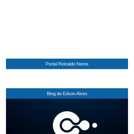
Sunrise:
05:45
Sunset:
17:30
88 %
1016 mb
11 Km/h
Weather from WeatherAPI
Portal Reinaldo Neres
Blog do Edson Alves