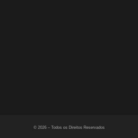
INMET: ALAGOAS TEM ALERTA DE CHUVAS
INTENSAS ATÉ ESTA SEGUNDA-FEIRA (18)
18 de maio de 2026
© 2026 – Todos os Direitos Reservados