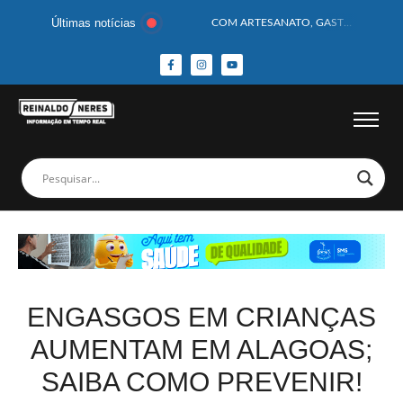
Últimas notícias
COM ARTESANATO, GASTRONOMIA E CULTURA, DELMIRO GOUVEIA GANHA DESTAQUE NA 13ª FEIRA DOS MUNICÍPIOS ALAGOANOS
MOTOCICLISTA TEM CABEÇA ESMAGADA APÓS COLISÃO COM CAMINHÃO
BEBÊ DE 1 ANO E 10 MESES MORRE APÓS SER ATACADA POR PITBULL
COBERTURA DE FOTOS DO BLOCO BAFO DA CANA DE DELMIRO GOUVEIA/AL – (15/02/2026) – VEJA AS COBERTURAS DE FOTOS (EXCLUSIVO DO PORTAL REINALDO NERES – CONFIRA)
14 PASSAGEIROS FICAM FERIDOS APÓS ÔNIBUS DA ROTA TOMBA NA BR-116; VÍDEO
HOMEM CAI DE CACHOEIRA DE 40 METROS AO TENTAR FAZER FOTO
CORPOS DAS SEIS VÍTIMAS DE ACIDENTE COM LANCHA SÃO VELADOS; SAIBA COMO FOI
MULHER É PRESA EM FLAGRANTE POR ROUBAR CORPO DE RECÉM-NASCIDO EM NECROTÉRIO
CORPO DE JOVEM DESAPARECIDO É ENCONTRADO EM BARRAGEM NO INTERIOR DE ALAGOAS
MEGA-SENA 2977 SORTEIA PRÊMIO DE R$ 130 MILHÕES; VEJA O RESULTADO!
ENGASGOS EM CRIANÇAS
AUMENTAM EM ALAGOAS;
SAIBA COMO PREVENIR!