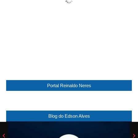
Wind Gust:
11 Km/h
Clouds:
100%
Visibility:
0 km
Sunrise:
05:44
Sunset:
17:30
99 %
1015 mb
6 Km/h
Weather from WeatherAPI
Portal Reinaldo Neres
Blog do Edson Alves