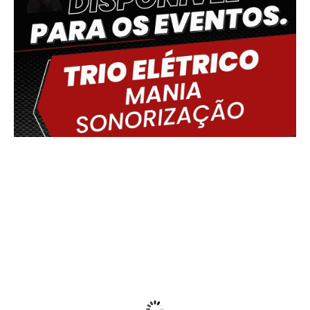
Delmiro Gouveia, BR
02:53,
08/08/2026
19
°C
Fog