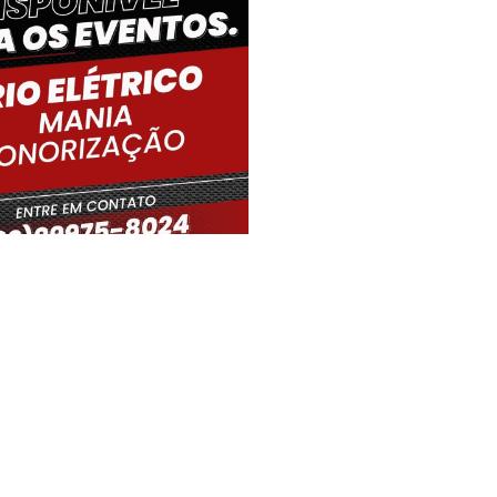
iro Gouveia, BR
16:41,
06/08/2026
33
°C