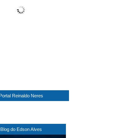
Sunny
Wind Gust:
13 Km/h
Clouds:
8%
Visibility:
10 km
Sunrise:
05:45
Sunset:
17:30
1012 mb
11 Km/h
Weather from WeatherAPI
Portal Reinaldo Neres
Blog do Edson Alves