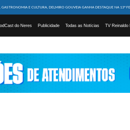
M CABEÇA ESMAGADA APÓS COLISÃO COM CAMINHÃO
10 MESES MORRE APÓS SER ATACADA POR PITBULL
odCast do Neres
Publicidade
Todas as Notícias
TV Reinaldo
ICAM FERIDOS APÓS ÔNIBUS DA ROTA TOMBA NA BR-116; VÍDEO
CHOEIRA DE 40 METROS AO TENTAR FAZER FOTO
VÍTIMAS DE ACIDENTE COM LANCHA SÃO VELADOS; SAIBA COMO FOI
EM FLAGRANTE POR ROUBAR CORPO DE RECÉM-NASCIDO EM NECROTÉRIO
DESAPARECIDO É ENCONTRADO EM BARRAGEM NO INTERIOR DE ALAGOAS
ORTEIA PRÊMIO DE R$ 130 MILHÕES; VEJA O RESULTADO!