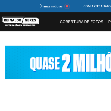
Últimas notícias
MOTOCICLISTA TE
BEBÊ DE 1 ANO E 
COBERTURA DE FOTOS
P
14 PASSAGEIROS F
HOMEM CAI DE CA
CORPOS DAS SEIS 
MULHER É PRESA 
CORPO DE JOVEM 
MEGA-SENA 2977 S