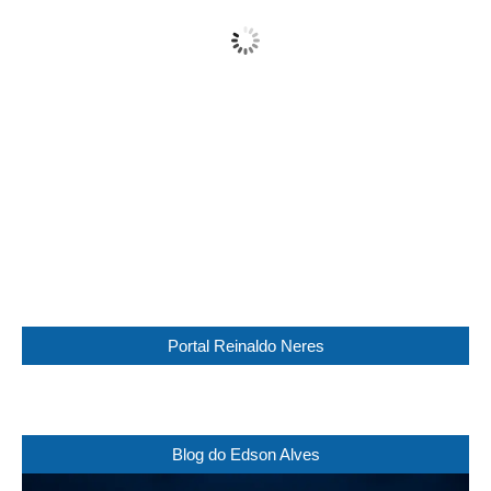
Partly Cloudy
Wind Gust:
11 Km/h
Clouds:
61%
Visibility:
10 km
Sunrise:
05:44
Sunset:
17:30
86 %
1017 mb
9 Km/h
Weather from WeatherAPI
Portal Reinaldo Neres
Blog do Edson Alves