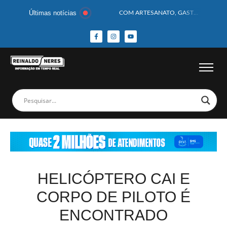
Últimas notícias
COM ARTESANATO, GASTRONOMIA E CULTURA, DELMIRO GOUVEIA GANHA DESTAQUE NA 13ª FEIRA DOS MUNICÍPIOS ALAGOANOS
MOTOCICLISTA TEM CABEÇA ESMAGADA APÓS COLISÃO COM CAMINHÃO
BEBÊ DE 1 ANO E 10 MESES MORRE APÓS SER ATACADA POR PITBULL
COBERTURA DE FOTOS DO BLOCO BAFO DA CANA DE DELMIRO GOUVEIA/AL – (15/02/2026) – VEJA AS COBERTURAS DE FOTOS (EXCLUSIVO DO PORTAL REINALDO NERES – CONFIRA)
14 PASSAGEIROS FICAM FERIDOS APÓS ÔNIBUS DA ROTA TOMBA NA BR-116; VÍDEO
HOMEM CAI DE CACHOEIRA DE 40 METROS AO TENTAR FAZER FOTO
CORPOS DAS SEIS VÍTIMAS DE ACIDENTE COM LANCHA SÃO VELADOS; SAIBA COMO FOI
MULHER É PRESA EM FLAGRANTE POR ROUBAR CORPO DE RECÉM-NASCIDO EM NECROTÉRIO
CORPO DE JOVEM DESAPARECIDO É ENCONTRADO EM BARRAGEM NO INTERIOR DE ALAGOAS
MEGA-SENA 2977 SORTEIA PRÊMIO DE R$ 130 MILHÕES; VEJA O RESULTADO!
HELICÓPTERO CAI E
CORPO DE PILOTO É
ENCONTRADO