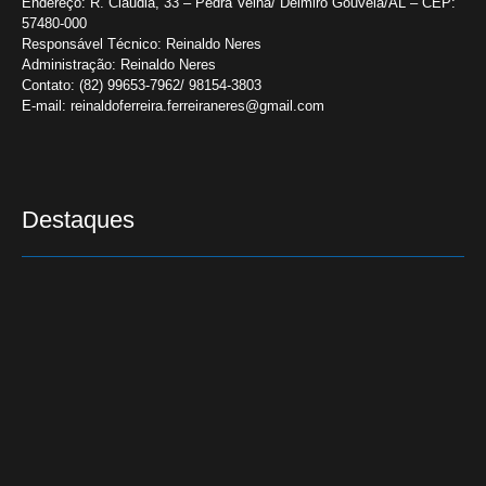
Endereço:
R. Cláudia, 33 – Pedra Velha/ Delmiro Gouveia/AL – CEP:
57480-000
Responsável Técnico:
Reinaldo Neres
Administração:
Reinaldo Neres
Contato:
(82) 99653-7962/ 98154-3803
E-mail:
reinaldoferreira.ferreiraneres@gmail.com
Destaques