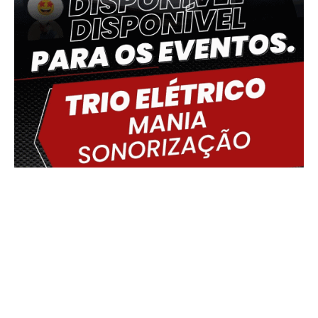
Delmiro Gouveia, BR
07:44,
08/08/2026
21
°C