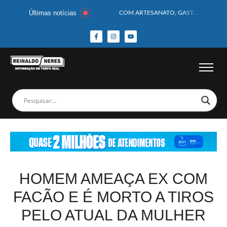
Últimas notícias
COM ARTESANATO, GASTRONOMIA E CULTURA, DELMIRO GOUVEIA GANHA DESTAQUE NA 13ª FEIRA DOS MUNICÍPIOS ALAGOANOS
MOTOCICLISTA TEM CABEÇA ESMAGADA APÓS COLISÃO COM CAMINHÃO
BEBÊ DE 1 ANO E 10 MESES MORRE APÓS SER ATACADA POR PITBULL
COBERTURA DE FOTOS DO BLOCO BAFO DA CANA DE DELMIRO GOUVEIA/AL – (15/02/2026) – VEJA AS COBERTURAS DE FOTOS (EXCLUSIVO DO PORTAL REINALDO NERES – CONFIRA)
14 PASSAGEIROS FICAM FERIDOS APÓS ÔNIBUS DA ROTA TOMBA NA BR-116; VÍDEO
HOMEM CAI DE CACHOEIRA DE 40 METROS AO TENTAR FAZER FOTO
CORPOS DAS SEIS VÍTIMAS DE ACIDENTE COM LANCHA SÃO VELADOS; SAIBA COMO FOI
MULHER É PRESA EM FLAGRANTE POR ROUBAR CORPO DE RECÉM-NASCIDO EM NECROTÉRIO
CORPO DE JOVEM DESAPARECIDO É ENCONTRADO EM BARRAGEM NO INTERIOR DE ALAGOAS
MEGA-SENA 2977 SORTEIA PRÊMIO DE R$ 130 MILHÕES; VEJA O RESULTADO!
HOMEM AMEAÇA EX COM
FACÃO E É MORTO A TIROS
PELO ATUAL DA MULHER