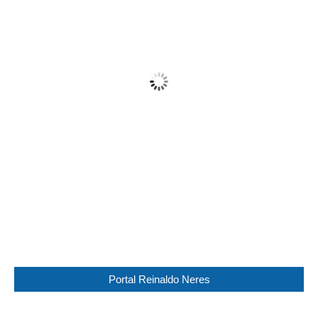
21
°C
Patchy Rain Nearby
Wind Gust:
15 Km/h
Clouds:
84%
Visibility:
10 km
Sunrise:
05:44
Sunset:
17:30
88 %
1017 mb
12 Km/h
Weather from WeatherAPI
Portal Reinaldo Neres