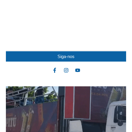
IDOSO MORRE APÓS SER ATACADO POR
PITBULL
Um idoso de 82 anos morreu na noite de quarta-feira (5) após ser
atacado por uma...
Siga-nos