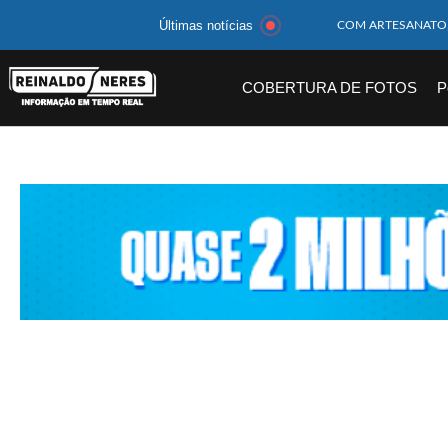
Últimas notícias
MOTOCICLISTA TE
BEBÊ DE 1 ANO E 
COBERTURA DE FOTOS
P
14 PASSAGEIROS F
HOMEM CAI DE CA
CORPOS DAS SEIS 
MULHER É PRESA 
CORPO DE JOVEM 
MEGA-SENA 2977 S