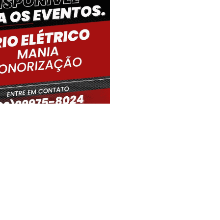
iro Gouveia, BR
05:31,
09/08/2026
21
°C