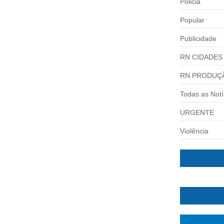
Policia
Popular
Publicidade
RN CIDADES
RN PRODUÇ
Todas as Notí
URGENTE
Violência
ÉDIO RESIDENCIAL
al: um carro caiu no fosso de...