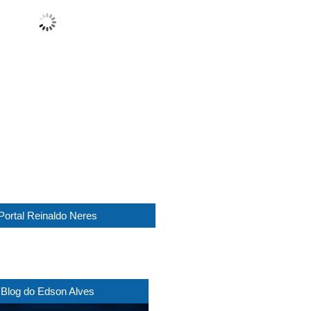
Overcast
Wind Gust:
15 Km/h
Clouds:
88%
Visibility:
10 km
Sunrise:
05:44
Sunset:
17:30
1016 mb
11 Km/h
Weather from WeatherAPI
Portal Reinaldo Neres
Blog do Edson Alves