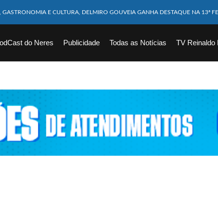
M CABEÇA ESMAGADA APÓS COLISÃO COM CAMINHÃO
10 MESES MORRE APÓS SER ATACADA POR PITBULL
odCast do Neres
Publicidade
Todas as Notícias
TV Reinaldo
ICAM FERIDOS APÓS ÔNIBUS DA ROTA TOMBA NA BR-116; VÍDEO
CHOEIRA DE 40 METROS AO TENTAR FAZER FOTO
VÍTIMAS DE ACIDENTE COM LANCHA SÃO VELADOS; SAIBA COMO FOI
EM FLAGRANTE POR ROUBAR CORPO DE RECÉM-NASCIDO EM NECROTÉRIO
DESAPARECIDO É ENCONTRADO EM BARRAGEM NO INTERIOR DE ALAGOAS
ORTEIA PRÊMIO DE R$ 130 MILHÕES; VEJA O RESULTADO!