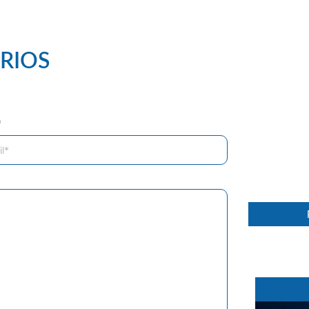
RIOS
*
67 %