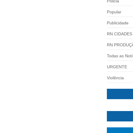
Policia
Popular
Publicidade
RN CIDADES
RN PRODUÇ
Todas as Notí
URGENTE
Violência
BULL
cado por uma...