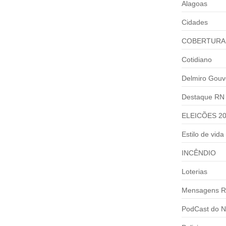
Alagoas
Cidades
COBERTURA
Cotidiano
Delmiro Gouv
Destaque RN
E MATA GERENTE ATROPELADA
ELEICÕES 2
 invadiu o restaurante...
Estilo de vida
INCÊNDIO
Loterias
Mensagens R
PodCast do N