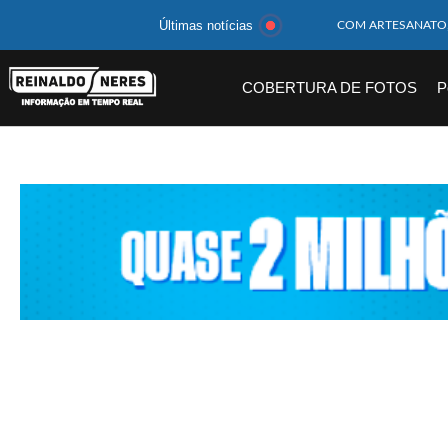
Últimas notícias
MOTOCICLISTA TE
BEBÊ DE 1 ANO E 
COBERTURA DE FOTOS
P
14 PASSAGEIROS F
HOMEM CAI DE CA
CORPOS DAS SEIS 
MULHER É PRESA 
CORPO DE JOVEM 
MEGA-SENA 2977 S