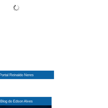
Cloudy
Wind Gust:
15 Km/h
Clouds:
77%
Visibility:
10 km
Sunrise:
05:45
Sunset:
17:30
1019 mb
13 Km/h
Weather from WeatherAPI
Portal Reinaldo Neres
Blog do Edson Alves