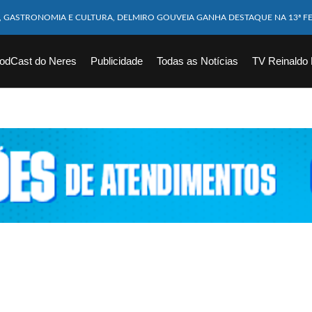
M CABEÇA ESMAGADA APÓS COLISÃO COM CAMINHÃO
10 MESES MORRE APÓS SER ATACADA POR PITBULL
odCast do Neres
Publicidade
Todas as Notícias
TV Reinaldo
ICAM FERIDOS APÓS ÔNIBUS DA ROTA TOMBA NA BR-116; VÍDEO
CHOEIRA DE 40 METROS AO TENTAR FAZER FOTO
VÍTIMAS DE ACIDENTE COM LANCHA SÃO VELADOS; SAIBA COMO FOI
EM FLAGRANTE POR ROUBAR CORPO DE RECÉM-NASCIDO EM NECROTÉRIO
DESAPARECIDO É ENCONTRADO EM BARRAGEM NO INTERIOR DE ALAGOAS
ORTEIA PRÊMIO DE R$ 130 MILHÕES; VEJA O RESULTADO!