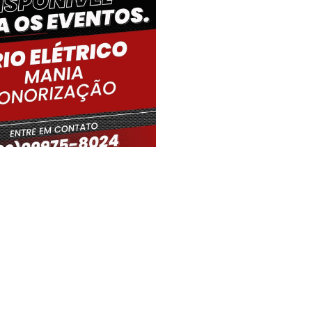
iro Gouveia, BR
09:47,
07/08/2026
24
°C