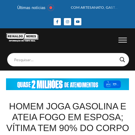
Últimas notícias
COM ARTESANATO, GASTRONOMIA E CULTURA, DELMIRO GOUVEIA GANHA DESTAQUE NA 13ª FEIRA DOS MUNICÍPIOS ALAGOANOS
MOTOCICLISTA TEM CABEÇA ESMAGADA APÓS COLISÃO COM CAMINHÃO
BEBÊ DE 1 ANO E 10 MESES MORRE APÓS SER ATACADA POR PITBULL
COBERTURA DE FOTOS DO BLOCO BAFO DA CANA DE DELMIRO GOUVEIA/AL – (15/02/2026) – VEJA AS COBERTURAS DE FOTOS (EXCLUSIVO DO PORTAL REINALDO NERES – CONFIRA)
14 PASSAGEIROS FICAM FERIDOS APÓS ÔNIBUS DA ROTA TOMBA NA BR-116; VÍDEO
HOMEM CAI DE CACHOEIRA DE 40 METROS AO TENTAR FAZER FOTO
CORPOS DAS SEIS VÍTIMAS DE ACIDENTE COM LANCHA SÃO VELADOS; SAIBA COMO FOI
MULHER É PRESA EM FLAGRANTE POR ROUBAR CORPO DE RECÉM-NASCIDO EM NECROTÉRIO
CORPO DE JOVEM DESAPARECIDO É ENCONTRADO EM BARRAGEM NO INTERIOR DE ALAGOAS
MEGA-SENA 2977 SORTEIA PRÊMIO DE R$ 130 MILHÕES; VEJA O RESULTADO!
HOMEM JOGA GASOLINA E
ATEIA FOGO EM ESPOSA;
VÍTIMA TEM 90% DO CORPO