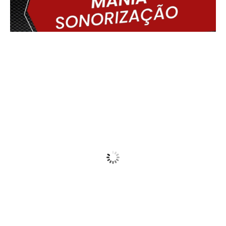
Delmiro Gouveia, BR
08:57,
08/08/2026
24
°C
Partly Cloudy
Wind Gust:
12 Km/h
Clouds:
36%
Visibility:
10 km
Sunrise:
05:44
Sunset:
17:30