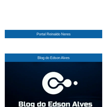
70 %
1018 mb
11 Km/h
Weather from WeatherAPI
Portal Reinaldo Neres
Blog do Edson Alves