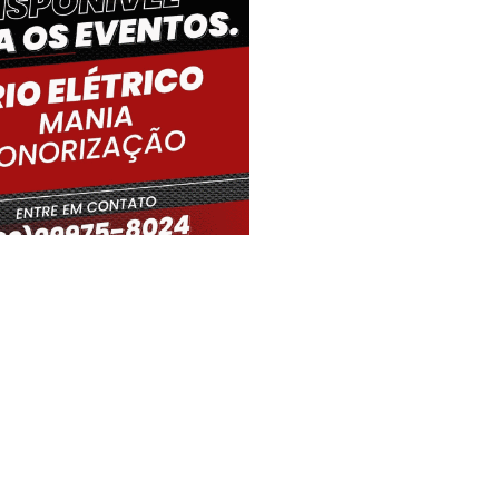
iro Gouveia, BR
01:53,
08/08/2026
19
°C