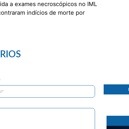
etida a exames necroscópicos no IML
contraram indícios de morte por
RIOS
98 %
*