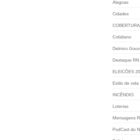
Alagoas
Cidades
COBERTURA
Cotidiano
Delmiro Gouv
Destaque RN
ELEICÕES 2
ÉDIO RESIDENCIAL
Estilo de vida
al: um carro caiu no fosso de...
INCÊNDIO
Loterias
Mensagens R
PodCast do N