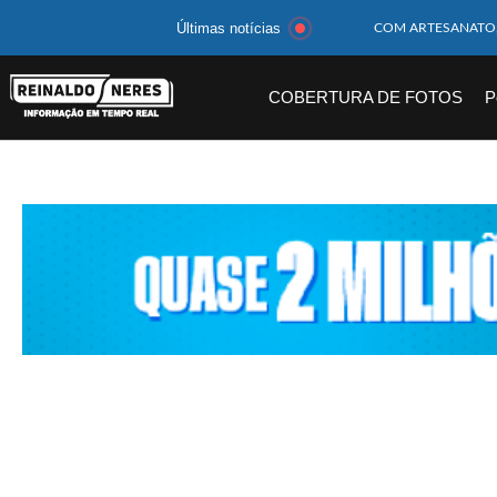
Últimas notícias
MOTOCICLISTA TE
BEBÊ DE 1 ANO E 
COBERTURA DE FOTOS
P
14 PASSAGEIROS F
HOMEM CAI DE CA
CORPOS DAS SEIS 
MULHER É PRESA 
CORPO DE JOVEM 
MEGA-SENA 2977 S