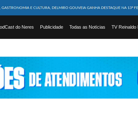
M CABEÇA ESMAGADA APÓS COLISÃO COM CAMINHÃO
10 MESES MORRE APÓS SER ATACADA POR PITBULL
odCast do Neres
Publicidade
Todas as Notícias
TV Reinaldo
ICAM FERIDOS APÓS ÔNIBUS DA ROTA TOMBA NA BR-116; VÍDEO
CHOEIRA DE 40 METROS AO TENTAR FAZER FOTO
VÍTIMAS DE ACIDENTE COM LANCHA SÃO VELADOS; SAIBA COMO FOI
EM FLAGRANTE POR ROUBAR CORPO DE RECÉM-NASCIDO EM NECROTÉRIO
DESAPARECIDO É ENCONTRADO EM BARRAGEM NO INTERIOR DE ALAGOAS
ORTEIA PRÊMIO DE R$ 130 MILHÕES; VEJA O RESULTADO!