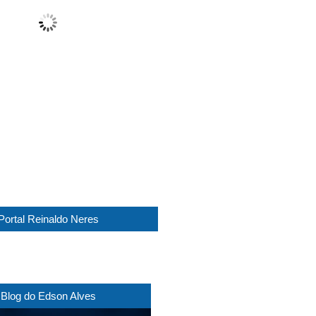
Fog
Wind Gust:
13 Km/h
Clouds:
100%
Visibility:
0 km
Sunrise:
05:44
Sunset:
17:30
1016 mb
7 Km/h
Weather from WeatherAPI
Portal Reinaldo Neres
Blog do Edson Alves