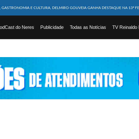
M CABEÇA ESMAGADA APÓS COLISÃO COM CAMINHÃO
10 MESES MORRE APÓS SER ATACADA POR PITBULL
odCast do Neres
Publicidade
Todas as Notícias
TV Reinaldo
ICAM FERIDOS APÓS ÔNIBUS DA ROTA TOMBA NA BR-116; VÍDEO
CHOEIRA DE 40 METROS AO TENTAR FAZER FOTO
VÍTIMAS DE ACIDENTE COM LANCHA SÃO VELADOS; SAIBA COMO FOI
EM FLAGRANTE POR ROUBAR CORPO DE RECÉM-NASCIDO EM NECROTÉRIO
DESAPARECIDO É ENCONTRADO EM BARRAGEM NO INTERIOR DE ALAGOAS
ORTEIA PRÊMIO DE R$ 130 MILHÕES; VEJA O RESULTADO!