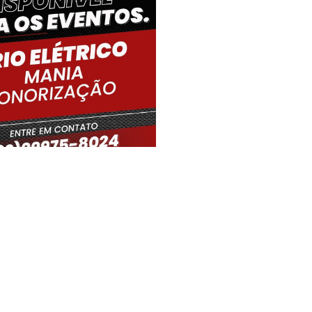
iro Gouveia, BR
16:43,
06/08/2026
33
°C