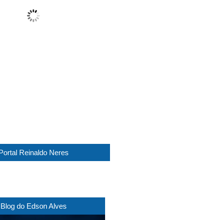
Sunny
Wind Gust:
13 Km/h
Clouds:
8%
Visibility:
10 km
Sunrise:
05:45
Sunset:
17:30
1012 mb
11 Km/h
Weather from WeatherAPI
Portal Reinaldo Neres
Blog do Edson Alves