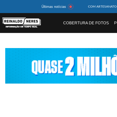
Últimas notícias
MOTOCICLISTA TE
BEBÊ DE 1 ANO E 
COBERTURA DE FOTOS
P
14 PASSAGEIROS F
HOMEM CAI DE CA
CORPOS DAS SEIS 
MULHER É PRESA 
CORPO DE JOVEM 
MEGA-SENA 2977 S