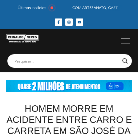
Últimas notícias
COM ARTESANATO, GASTRONOMIA E CULTURA, DELMIRO GOUVEIA GANHA DESTAQUE NA 13ª FEIRA DOS MUNICÍPIOS ALAGOANOS
MOTOCICLISTA TEM CABEÇA ESMAGADA APÓS COLISÃO COM CAMINHÃO
BEBÊ DE 1 ANO E 10 MESES MORRE APÓS SER ATACADA POR PITBULL
COBERTURA DE FOTOS DO BLOCO BAFO DA CANA DE DELMIRO GOUVEIA/AL – (15/02/2026) – VEJA AS COBERTURAS DE FOTOS (EXCLUSIVO DO PORTAL REINALDO NERES – CONFIRA)
14 PASSAGEIROS FICAM FERIDOS APÓS ÔNIBUS DA ROTA TOMBA NA BR-116; VÍDEO
HOMEM CAI DE CACHOEIRA DE 40 METROS AO TENTAR FAZER FOTO
CORPOS DAS SEIS VÍTIMAS DE ACIDENTE COM LANCHA SÃO VELADOS; SAIBA COMO FOI
MULHER É PRESA EM FLAGRANTE POR ROUBAR CORPO DE RECÉM-NASCIDO EM NECROTÉRIO
CORPO DE JOVEM DESAPARECIDO É ENCONTRADO EM BARRAGEM NO INTERIOR DE ALAGOAS
MEGA-SENA 2977 SORTEIA PRÊMIO DE R$ 130 MILHÕES; VEJA O RESULTADO!
HOMEM MORRE EM
ACIDENTE ENTRE CARRO E
CARRETA EM SÃO JOSÉ DA