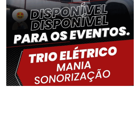
Delmiro Gouveia, BR
15:34,
08/08/2026
35
°C