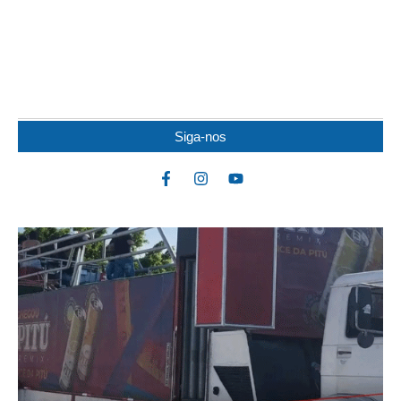
IDOSO MORRE APÓS SER ATACADO POR
PITBULL
Um idoso de 82 anos morreu na noite de quarta-feira (5) após ser
atacado por uma...
Siga-nos