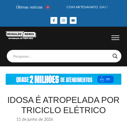
Últimas notícias
COM ARTESANATO, GASTRONOMIA E CULTURA, DELMIRO GOUVEIA GANHA DESTAQUE NA 13ª FEIRA DOS MUNICÍPIOS ALAGOANOS
MOTOCICLISTA TEM CABEÇA ESMAGADA APÓS COLISÃO COM CAMINHÃO
BEBÊ DE 1 ANO E 10 MESES MORRE APÓS SER ATACADA POR PITBULL
COBERTURA DE FOTOS DO BLOCO BAFO DA CANA DE DELMIRO GOUVEIA/AL – (15/02/2026) – VEJA AS COBERTURAS DE FOTOS (EXCLUSIVO DO PORTAL REINALDO NERES – CONFIRA)
14 PASSAGEIROS FICAM FERIDOS APÓS ÔNIBUS DA ROTA TOMBA NA BR-116; VÍDEO
HOMEM CAI DE CACHOEIRA DE 40 METROS AO TENTAR FAZER FOTO
CORPOS DAS SEIS VÍTIMAS DE ACIDENTE COM LANCHA SÃO VELADOS; SAIBA COMO FOI
MULHER É PRESA EM FLAGRANTE POR ROUBAR CORPO DE RECÉM-NASCIDO EM NECROTÉRIO
CORPO DE JOVEM DESAPARECIDO É ENCONTRADO EM BARRAGEM NO INTERIOR DE ALAGOAS
MEGA-SENA 2977 SORTEIA PRÊMIO DE R$ 130 MILHÕES; VEJA O RESULTADO!
IDOSA É ATROPELADA POR
TRICICLO ELÉTRICO
11 de junho de 2026