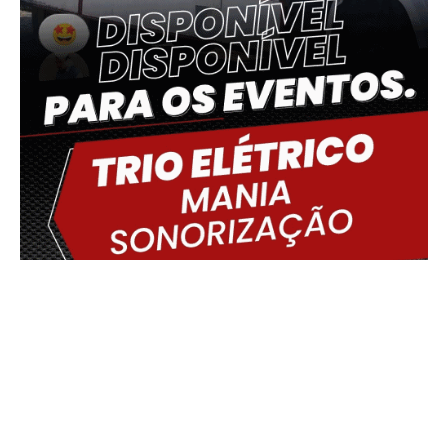
Delmiro Gouveia, BR
03:41,
09/08/2026
20
°C