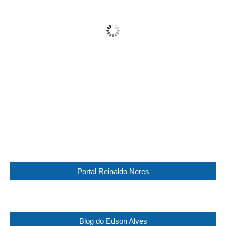
Mist
Wind Gust:
13 Km/h
Clouds:
99%
Visibility:
2 km
Sunrise:
05:44
Sunset:
17:30
95 %
1016 mb
9 Km/h
Weather from WeatherAPI
Portal Reinaldo Neres
Blog do Edson Alves