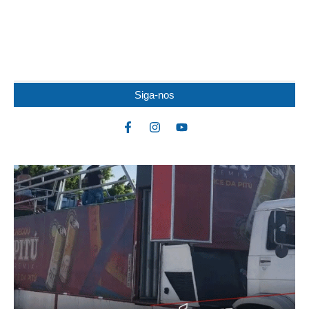
IDOSO MORRE APÓS SER ATACADO POR
PITBULL
Um idoso de 82 anos morreu na noite de quarta-feira (5) após ser
atacado por uma...
Siga-nos