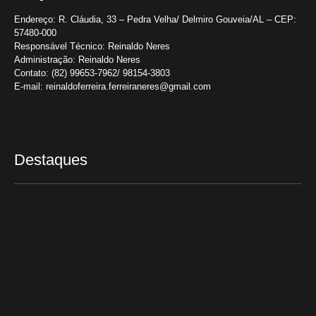
Endereço:
R. Cláudia, 33 – Pedra Velha/ Delmiro Gouveia/AL – CEP:
57480-000
Responsável Técnico:
Reinaldo Neres
Administração:
Reinaldo Neres
Contato:
(82) 99653-7962/ 98154-3803
E-mail:
reinaldoferreira.ferreiraneres@gmail.com
Destaques