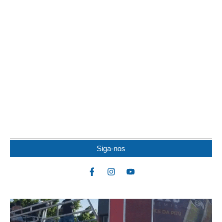
HOMEM É PRESO SUSPEITO DE MATAR A
PRÓPRIA MÃE A SOCOS E ESPANCAR A TIA
Um homem identificado como Ray Rocha da Silva foi preso em
flagrante sob a suspeita de...
Siga-nos