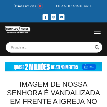
Últimas notícias
COM ARTESANATO, GASTRONOMIA E CULTURA, DELMIRO GOUVEIA GANHA DESTAQUE NA 13ª FEIRA DOS MUNICÍPIOS ALAGOANOS
MOTOCICLISTA TEM CABEÇA ESMAGADA APÓS COLISÃO COM CAMINHÃO
BEBÊ DE 1 ANO E 10 MESES MORRE APÓS SER ATACADA POR PITBULL
COBERTURA DE FOTOS DO BLOCO BAFO DA CANA DE DELMIRO GOUVEIA/AL – (15/02/2026) – VEJA AS COBERTURAS DE FOTOS (EXCLUSIVO DO PORTAL REINALDO NERES – CONFIRA)
14 PASSAGEIROS FICAM FERIDOS APÓS ÔNIBUS DA ROTA TOMBA NA BR-116; VÍDEO
HOMEM CAI DE CACHOEIRA DE 40 METROS AO TENTAR FAZER FOTO
CORPOS DAS SEIS VÍTIMAS DE ACIDENTE COM LANCHA SÃO VELADOS; SAIBA COMO FOI
MULHER É PRESA EM FLAGRANTE POR ROUBAR CORPO DE RECÉM-NASCIDO EM NECROTÉRIO
CORPO DE JOVEM DESAPARECIDO É ENCONTRADO EM BARRAGEM NO INTERIOR DE ALAGOAS
MEGA-SENA 2977 SORTEIA PRÊMIO DE R$ 130 MILHÕES; VEJA O RESULTADO!
IMAGEM DE NOSSA
SENHORA É VANDALIZADA
EM FRENTE A IGREJA NO