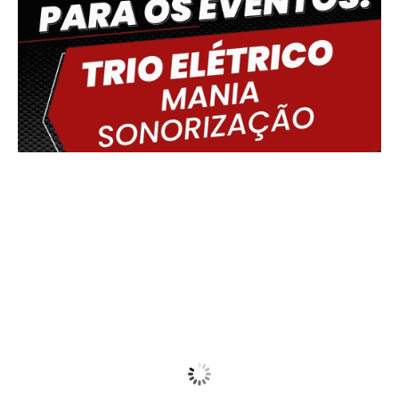
Delmiro Gouveia, BR
05:32,
08/08/2026
20
°C
Mist
Wind Gust:
10 Km/h