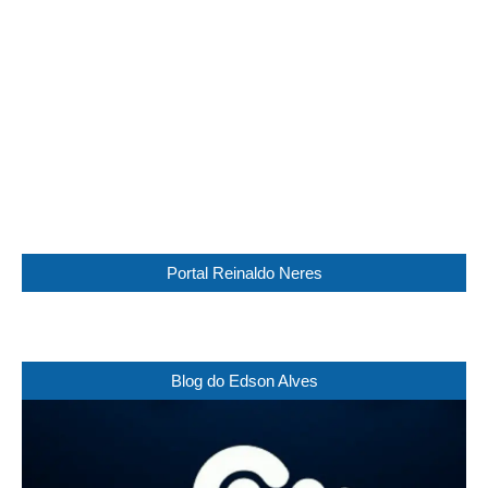
Clouds:
76%
Visibility:
2 km
Sunrise:
05:44
Sunset:
17:30
95 %
1016 mb
6 Km/h
Weather from WeatherAPI
Portal Reinaldo Neres
Blog do Edson Alves