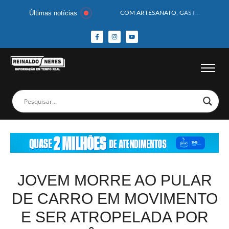
Últimas notícias
COM ARTESANATO, GASTRONOMIA E CULTURA, DELMIRO GOUVEIA GANHA DESTAQUE NA 13ª FEIRA DOS MUNICÍPIOS ALAGOANOS
MOTOCICLISTA TEM CABEÇA ESMAGADA APÓS COLISÃO COM CAMINHÃO
BEBÊ DE 1 ANO E 10 MESES MORRE APÓS SER ATACADA POR PITBULL
COBERTURA DE FOTOS DO BLOCO BAFO DA CANA DE DELMIRO GOUVEIA/AL – (15/02/2026) – VEJA AS COBERTURAS DE FOTOS (EXCLUSIVO DO PORTAL REINALDO NERES – CONFIRA)
14 PASSAGEIROS FICAM FERIDOS APÓS ÔNIBUS DA ROTA TOMBA NA BR-116; VÍDEO
HOMEM CAI DE CACHOEIRA DE 40 METROS AO TENTAR FAZER FOTO
CORPOS DAS SEIS VÍTIMAS DE ACIDENTE COM LANCHA SÃO VELADOS; SAIBA COMO FOI
MULHER É PRESA EM FLAGRANTE POR ROUBAR CORPO DE RECÉM-NASCIDO EM NECROTÉRIO
CORPO DE JOVEM DESAPARECIDO É ENCONTRADO EM BARRAGEM NO INTERIOR DE ALAGOAS
MEGA-SENA 2977 SORTEIA PRÊMIO DE R$ 130 MILHÕES; VEJA O RESULTADO!
JOVEM MORRE AO PULAR
DE CARRO EM MOVIMENTO
E SER ATROPELADA POR