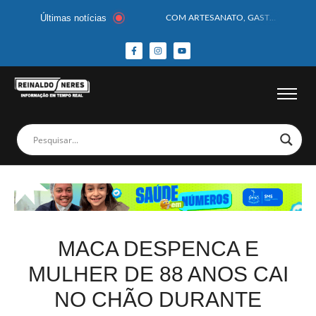
Últimas notícias
COM ARTESANATO, GASTRONOMIA E CULTURA, DELMIRO GOUVEIA GANHA DESTAQUE NA 13ª FEIRA DOS MUNICÍPIOS ALAGOANOS
MOTOCICLISTA TEM CABEÇA ESMAGADA APÓS COLISÃO COM CAMINHÃO
BEBÊ DE 1 ANO E 10 MESES MORRE APÓS SER ATACADA POR PITBULL
COBERTURA DE FOTOS DO BLOCO BAFO DA CANA DE DELMIRO GOUVEIA/AL – (15/02/2026) – VEJA AS COBERTURAS DE FOTOS (EXCLUSIVO DO PORTAL REINALDO NERES – CONFIRA)
14 PASSAGEIROS FICAM FERIDOS APÓS ÔNIBUS DA ROTA TOMBA NA BR-116; VÍDEO
HOMEM CAI DE CACHOEIRA DE 40 METROS AO TENTAR FAZER FOTO
CORPOS DAS SEIS VÍTIMAS DE ACIDENTE COM LANCHA SÃO VELADOS; SAIBA COMO FOI
MULHER É PRESA EM FLAGRANTE POR ROUBAR CORPO DE RECÉM-NASCIDO EM NECROTÉRIO
CORPO DE JOVEM DESAPARECIDO É ENCONTRADO EM BARRAGEM NO INTERIOR DE ALAGOAS
MEGA-SENA 2977 SORTEIA PRÊMIO DE R$ 130 MILHÕES; VEJA O RESULTADO!
MACA DESPENCA E
MULHER DE 88 ANOS CAI
NO CHÃO DURANTE