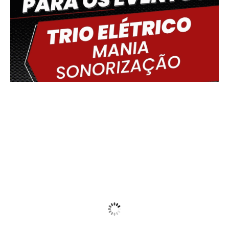
Delmiro Gouveia, BR
02:45,
08/08/2026
19
°C
Fog
Wind Gust:
11 Km/h
Clouds:
100%