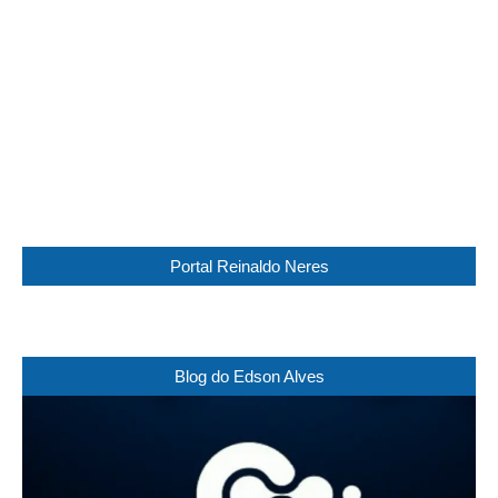
Visibility:
0 km
Sunrise:
05:44
Sunset:
17:30
99 %
1015 mb
6 Km/h
Weather from WeatherAPI
Portal Reinaldo Neres
Blog do Edson Alves