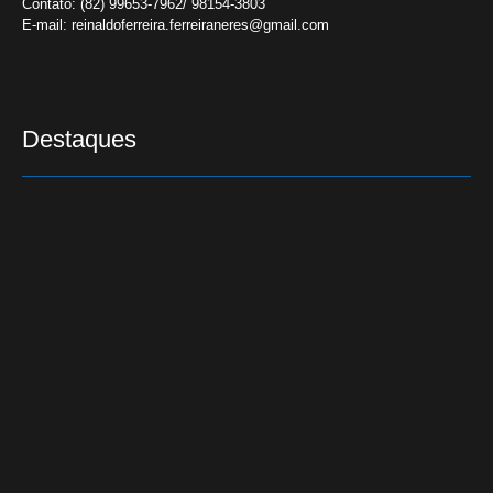
Contato:
(82) 99653-7962/ 98154-3803
E-mail:
reinaldoferreira.ferreiraneres@gmail.com
Destaques