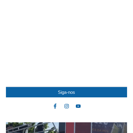
IDOSO MORRE APÓS SER ATACADO POR
PITBULL
Um idoso de 82 anos morreu na noite de quarta-feira (5) após ser
atacado por uma...
Siga-nos