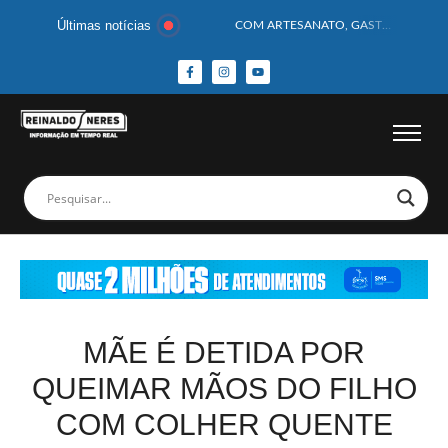
Últimas notícias
COM ARTESANATO, GASTRONOMIA E CULTURA, DELMIRO GOUVEIA GANHA DESTAQUE NA 13ª FEIRA DOS MUNICÍPIOS ALAGOANOS
MOTOCICLISTA TEM CABEÇA ESMAGADA APÓS COLISÃO COM CAMINHÃO
BEBÊ DE 1 ANO E 10 MESES MORRE APÓS SER ATACADA POR PITBULL
COBERTURA DE FOTOS DO BLOCO BAFO DA CANA DE DELMIRO GOUVEIA/AL – (15/02/2026) – VEJA AS COBERTURAS DE FOTOS (EXCLUSIVO DO PORTAL REINALDO NERES – CONFIRA)
14 PASSAGEIROS FICAM FERIDOS APÓS ÔNIBUS DA ROTA TOMBA NA BR-116; VÍDEO
HOMEM CAI DE CACHOEIRA DE 40 METROS AO TENTAR FAZER FOTO
CORPOS DAS SEIS VÍTIMAS DE ACIDENTE COM LANCHA SÃO VELADOS; SAIBA COMO FOI
MULHER É PRESA EM FLAGRANTE POR ROUBAR CORPO DE RECÉM-NASCIDO EM NECROTÉRIO
CORPO DE JOVEM DESAPARECIDO É ENCONTRADO EM BARRAGEM NO INTERIOR DE ALAGOAS
MEGA-SENA 2977 SORTEIA PRÊMIO DE R$ 130 MILHÕES; VEJA O RESULTADO!
MÃE É DETIDA POR
QUEIMAR MÃOS DO FILHO
COM COLHER QUENTE