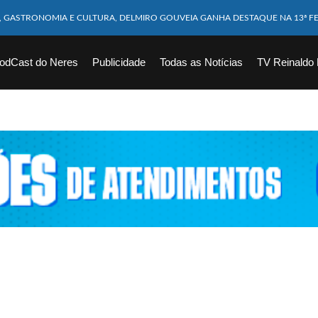
M CABEÇA ESMAGADA APÓS COLISÃO COM CAMINHÃO
10 MESES MORRE APÓS SER ATACADA POR PITBULL
odCast do Neres
Publicidade
Todas as Notícias
TV Reinaldo
ICAM FERIDOS APÓS ÔNIBUS DA ROTA TOMBA NA BR-116; VÍDEO
CHOEIRA DE 40 METROS AO TENTAR FAZER FOTO
VÍTIMAS DE ACIDENTE COM LANCHA SÃO VELADOS; SAIBA COMO FOI
EM FLAGRANTE POR ROUBAR CORPO DE RECÉM-NASCIDO EM NECROTÉRIO
DESAPARECIDO É ENCONTRADO EM BARRAGEM NO INTERIOR DE ALAGOAS
ORTEIA PRÊMIO DE R$ 130 MILHÕES; VEJA O RESULTADO!