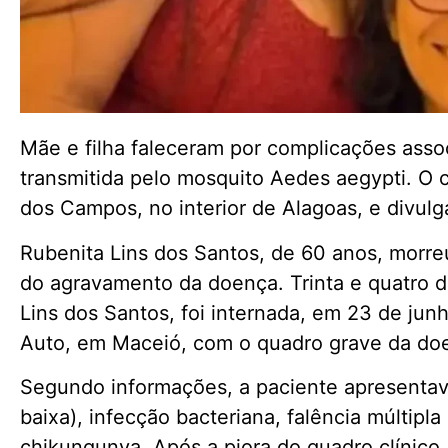
Mãe e filha faleceram por complicações ass
transmitida pelo mosquito Aedes aegypti. O 
dos Campos, no interior de Alagoas, e divulga
Rubenita Lins dos Santos, de 60 anos, morre
do agravamento da doença. Trinta e quatro dia
Lins dos Santos, foi internada, em 23 de junh
Auto, em Maceió, com o quadro grave da do
Segundo informações, a paciente apresentava
baixa), infecção bacteriana, falência múltipl
chikungunya. Após a piora do quadro clínico,