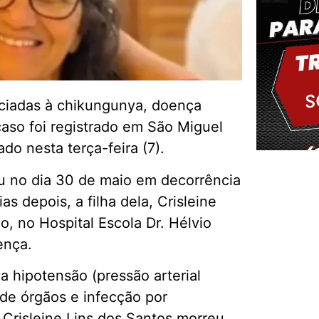
ociadas à chikungunya, doença
caso foi registrado em São Miguel
do nesta terça-feira (7).
u no dia 30 de maio em decorrência
s depois, a filha dela, Crisleine
Delm
o, no Hospital Escola Dr. Hélvio
ença.
 hipotensão (pressão arterial
a de órgãos e infecção por
 Crisleine Lins dos Santos morreu