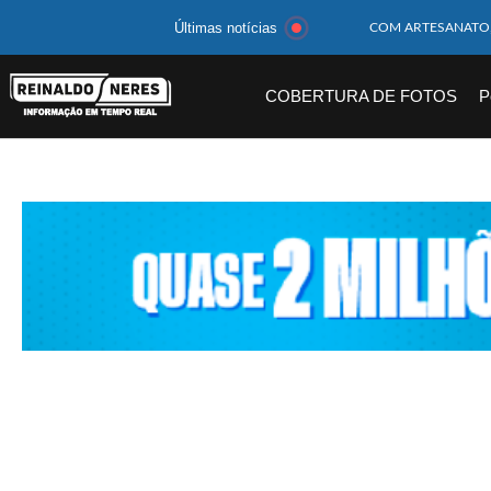
Últimas notícias
MOTOCICLISTA TE
BEBÊ DE 1 ANO E 
COBERTURA DE FOTOS
P
14 PASSAGEIROS F
HOMEM CAI DE CA
CORPOS DAS SEIS 
MULHER É PRESA 
CORPO DE JOVEM 
MEGA-SENA 2977 S