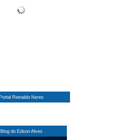
Sunny
Wind Gust:
13 Km/h
Clouds:
14%
Visibility:
10 km
Sunrise:
05:45
Sunset:
17:30
1014 mb
12 Km/h
Weather from WeatherAPI
Portal Reinaldo Neres
Blog do Edson Alves