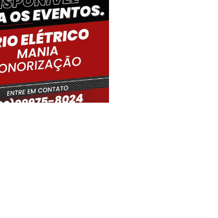
iro Gouveia, BR
13:39,
06/08/2026
33
°C