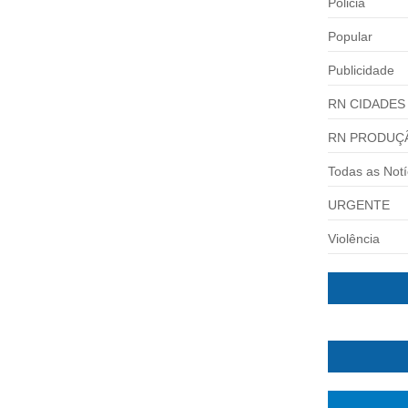
Policia
Popular
 A REELEIÇÃO PARA DEPUTADO
Publicidade
 uma vaga na Câmara Federal Defensor de...
RN CIDADES
RN PRODUÇ
Todas as Notí
URGENTE
Violência