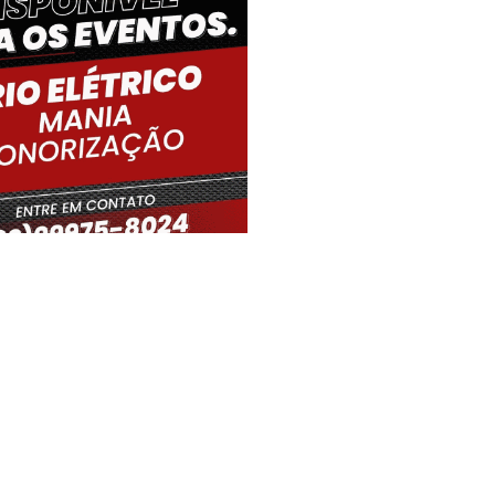
iro Gouveia, BR
00:03,
07/08/2026
18
°C