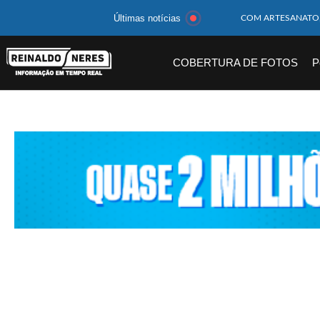
Últimas notícias
MOTOCICLISTA TE
BEBÊ DE 1 ANO E 
COBERTURA DE FOTOS
P
14 PASSAGEIROS F
HOMEM CAI DE CA
CORPOS DAS SEIS 
MULHER É PRESA 
CORPO DE JOVEM 
MEGA-SENA 2977 S