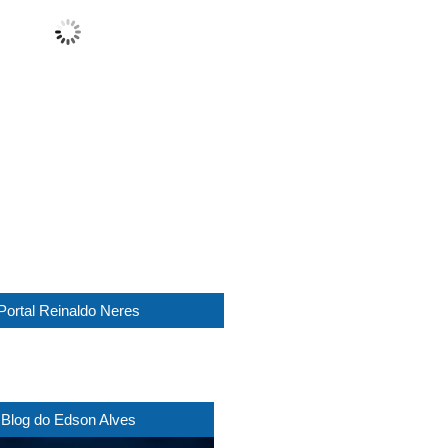
Fog
Wind Gust:
12 Km/h
Clouds:
100%
Visibility:
0 km
Sunrise:
05:45
Sunset:
17:30
1016 mb
6 Km/h
Weather from WeatherAPI
Portal Reinaldo Neres
Blog do Edson Alves