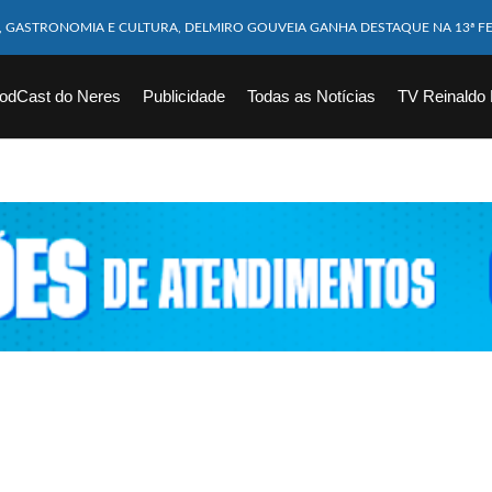
M CABEÇA ESMAGADA APÓS COLISÃO COM CAMINHÃO
10 MESES MORRE APÓS SER ATACADA POR PITBULL
odCast do Neres
Publicidade
Todas as Notícias
TV Reinaldo
ICAM FERIDOS APÓS ÔNIBUS DA ROTA TOMBA NA BR-116; VÍDEO
CHOEIRA DE 40 METROS AO TENTAR FAZER FOTO
VÍTIMAS DE ACIDENTE COM LANCHA SÃO VELADOS; SAIBA COMO FOI
EM FLAGRANTE POR ROUBAR CORPO DE RECÉM-NASCIDO EM NECROTÉRIO
DESAPARECIDO É ENCONTRADO EM BARRAGEM NO INTERIOR DE ALAGOAS
ORTEIA PRÊMIO DE R$ 130 MILHÕES; VEJA O RESULTADO!