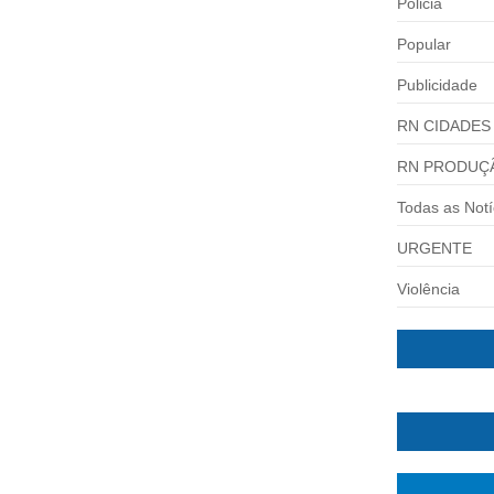
Policia
 invadiu o restaurante...
Popular
Publicidade
RN CIDADES
RN PRODUÇ
Todas as Notí
URGENTE
Violência