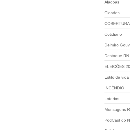
Alagoas
Cidades
COBERTURA
Cotidiano
Delmiro Gouv
Destaque RN
ELEICÕES 2
Estilo de vida
INCÊNDIO
Loterias
Mensagens R
PodCast do N
E MATA GERENTE ATROPELADA