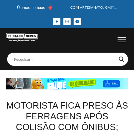
Últimas notícias
COM ARTESANATO, GASTRONOMIA E CULTURA, DELMIRO GOUVEIA GANHA DESTAQUE NA 13ª FEIRA DOS MUNICÍPIOS ALAGOANOS
MOTOCICLISTA TEM CABEÇA ESMAGADA APÓS COLISÃO COM CAMINHÃO
BEBÊ DE 1 ANO E 10 MESES MORRE APÓS SER ATACADA POR PITBULL
COBERTURA DE FOTOS DO BLOCO BAFO DA CANA DE DELMIRO GOUVEIA/AL – (15/02/2026) – VEJA AS COBERTURAS DE FOTOS (EXCLUSIVO DO PORTAL REINALDO NERES – CONFIRA)
14 PASSAGEIROS FICAM FERIDOS APÓS ÔNIBUS DA ROTA TOMBA NA BR-116; VÍDEO
HOMEM CAI DE CACHOEIRA DE 40 METROS AO TENTAR FAZER FOTO
CORPOS DAS SEIS VÍTIMAS DE ACIDENTE COM LANCHA SÃO VELADOS; SAIBA COMO FOI
MULHER É PRESA EM FLAGRANTE POR ROUBAR CORPO DE RECÉM-NASCIDO EM NECROTÉRIO
CORPO DE JOVEM DESAPARECIDO É ENCONTRADO EM BARRAGEM NO INTERIOR DE ALAGOAS
MEGA-SENA 2977 SORTEIA PRÊMIO DE R$ 130 MILHÕES; VEJA O RESULTADO!
MOTORISTA FICA PRESO ÀS
FERRAGENS APÓS
COLISÃO COM ÔNIBUS;