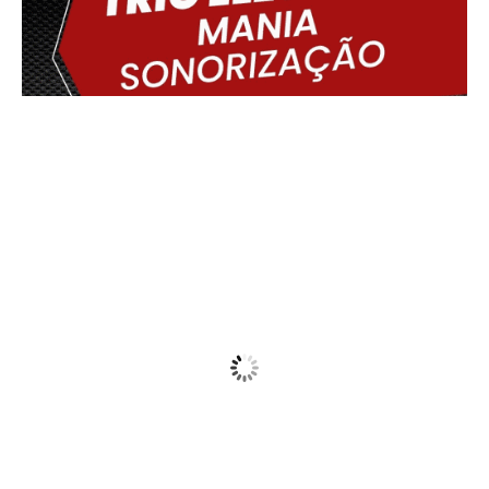
Delmiro Gouveia, BR
23:22,
06/08/2026
20
°C
Clear
Wind Gust:
16 Km/h
Clouds:
19%
Visibility:
10 km
Sunrise:
05:45