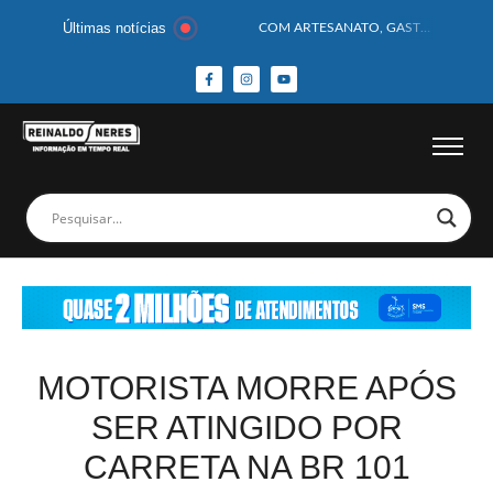
Últimas notícias
COM ARTESANATO, GASTRONOMIA E CULTURA, DELMIRO GOUVEIA GANHA DESTAQUE NA 13ª FEIRA DOS MUNICÍPIOS ALAGOANOS
MOTOCICLISTA TEM CABEÇA ESMAGADA APÓS COLISÃO COM CAMINHÃO
BEBÊ DE 1 ANO E 10 MESES MORRE APÓS SER ATACADA POR PITBULL
COBERTURA DE FOTOS DO BLOCO BAFO DA CANA DE DELMIRO GOUVEIA/AL – (15/02/2026) – VEJA AS COBERTURAS DE FOTOS (EXCLUSIVO DO PORTAL REINALDO NERES – CONFIRA)
14 PASSAGEIROS FICAM FERIDOS APÓS ÔNIBUS DA ROTA TOMBA NA BR-116; VÍDEO
HOMEM CAI DE CACHOEIRA DE 40 METROS AO TENTAR FAZER FOTO
CORPOS DAS SEIS VÍTIMAS DE ACIDENTE COM LANCHA SÃO VELADOS; SAIBA COMO FOI
MULHER É PRESA EM FLAGRANTE POR ROUBAR CORPO DE RECÉM-NASCIDO EM NECROTÉRIO
CORPO DE JOVEM DESAPARECIDO É ENCONTRADO EM BARRAGEM NO INTERIOR DE ALAGOAS
MEGA-SENA 2977 SORTEIA PRÊMIO DE R$ 130 MILHÕES; VEJA O RESULTADO!
MOTORISTA MORRE APÓS
SER ATINGIDO POR
CARRETA NA BR 101