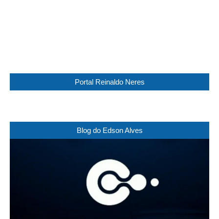
Sunset:
17:30
87 %
1017 mb
9 Km/h
Weather from WeatherAPI
Portal Reinaldo Neres
Blog do Edson Alves