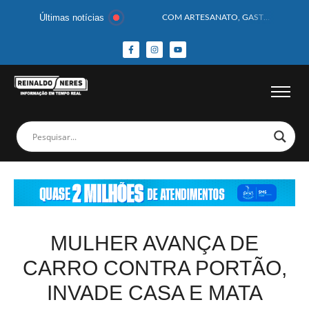
Últimas notícias
COM ARTESANATO, GASTRONOMIA E CULTURA, DELMIRO GOUVEIA GANHA DESTAQUE NA 13ª FEIRA DOS MUNICÍPIOS ALAGOANOS
MOTOCICLISTA TEM CABEÇA ESMAGADA APÓS COLISÃO COM CAMINHÃO
BEBÊ DE 1 ANO E 10 MESES MORRE APÓS SER ATACADA POR PITBULL
COBERTURA DE FOTOS DO BLOCO BAFO DA CANA DE DELMIRO GOUVEIA/AL – (15/02/2026) – VEJA AS COBERTURAS DE FOTOS (EXCLUSIVO DO PORTAL REINALDO NERES – CONFIRA)
14 PASSAGEIROS FICAM FERIDOS APÓS ÔNIBUS DA ROTA TOMBA NA BR-116; VÍDEO
HOMEM CAI DE CACHOEIRA DE 40 METROS AO TENTAR FAZER FOTO
CORPOS DAS SEIS VÍTIMAS DE ACIDENTE COM LANCHA SÃO VELADOS; SAIBA COMO FOI
MULHER É PRESA EM FLAGRANTE POR ROUBAR CORPO DE RECÉM-NASCIDO EM NECROTÉRIO
CORPO DE JOVEM DESAPARECIDO É ENCONTRADO EM BARRAGEM NO INTERIOR DE ALAGOAS
MEGA-SENA 2977 SORTEIA PRÊMIO DE R$ 130 MILHÕES; VEJA O RESULTADO!
MULHER AVANÇA DE
CARRO CONTRA PORTÃO,
INVADE CASA E MATA