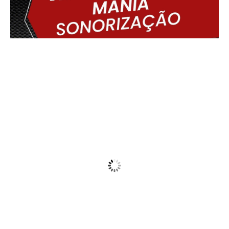
Delmiro Gouveia, BR
18:31,
08/08/2026
28
°C
Clear
Wind Gust:
35 Km/h
Clouds:
6%
Visibility:
10 km
Sunrise:
05:44
Sunset:
17:30