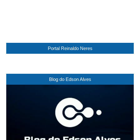
48 %
1013 mb
22 Km/h
Weather from WeatherAPI
Portal Reinaldo Neres
Blog do Edson Alves