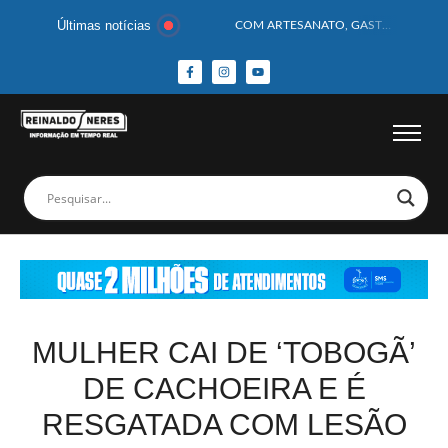
Últimas notícias
COM ARTESANATO, GASTRONOMIA E CULTURA, DELMIRO GOUVEIA GANHA DESTAQUE NA 13ª FEIRA DOS MUNICÍPIOS ALAGOANOS
MOTOCICLISTA TEM CABEÇA ESMAGADA APÓS COLISÃO COM CAMINHÃO
BEBÊ DE 1 ANO E 10 MESES MORRE APÓS SER ATACADA POR PITBULL
COBERTURA DE FOTOS DO BLOCO BAFO DA CANA DE DELMIRO GOUVEIA/AL – (15/02/2026) – VEJA AS COBERTURAS DE FOTOS (EXCLUSIVO DO PORTAL REINALDO NERES – CONFIRA)
14 PASSAGEIROS FICAM FERIDOS APÓS ÔNIBUS DA ROTA TOMBA NA BR-116; VÍDEO
HOMEM CAI DE CACHOEIRA DE 40 METROS AO TENTAR FAZER FOTO
CORPOS DAS SEIS VÍTIMAS DE ACIDENTE COM LANCHA SÃO VELADOS; SAIBA COMO FOI
MULHER É PRESA EM FLAGRANTE POR ROUBAR CORPO DE RECÉM-NASCIDO EM NECROTÉRIO
CORPO DE JOVEM DESAPARECIDO É ENCONTRADO EM BARRAGEM NO INTERIOR DE ALAGOAS
MEGA-SENA 2977 SORTEIA PRÊMIO DE R$ 130 MILHÕES; VEJA O RESULTADO!
MULHER CAI DE ‘TOBOGÃ’
DE CACHOEIRA E É
RESGATADA COM LESÃO