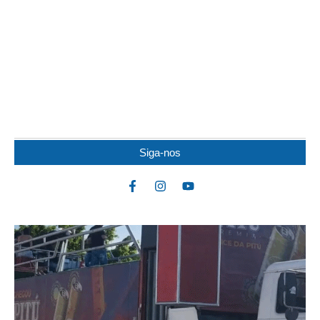
IDOSO MORRE APÓS SER ATACADO POR
PITBULL
Um idoso de 82 anos morreu na noite de quarta-feira (5) após ser
atacado por uma...
Siga-nos