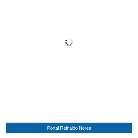
19
°C
Fog
Wind Gust:
14 Km/h
Clouds:
100%
Visibility:
0 km
Sunrise:
05:44
Sunset:
17:30
98 %
1017 mb
8 Km/h
Weather from WeatherAPI
Portal Reinaldo Neres