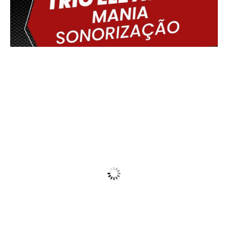
Delmiro Gouveia, BR
06:58,
09/08/2026
21
°C
Patchy Rain Nearby
Wind Gust:
15 Km/h
Clouds:
84%
Visibility:
10 km
Sunrise:
05:44