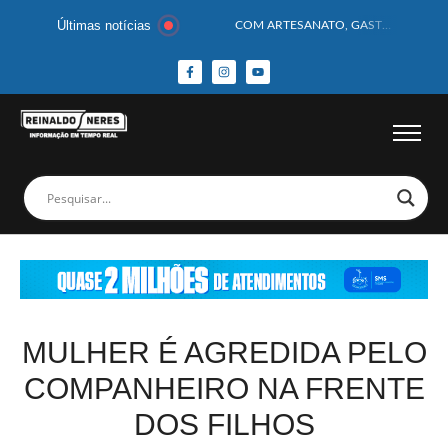
Últimas notícias
COM ARTESANATO, GASTRONOMIA E CULTURA, DELMIRO GOUVEIA GANHA DESTAQUE NA 13ª FEIRA DOS MUNICÍPIOS ALAGOANOS
MOTOCICLISTA TEM CABEÇA ESMAGADA APÓS COLISÃO COM CAMINHÃO
BEBÊ DE 1 ANO E 10 MESES MORRE APÓS SER ATACADA POR PITBULL
COBERTURA DE FOTOS DO BLOCO BAFO DA CANA DE DELMIRO GOUVEIA/AL – (15/02/2026) – VEJA AS COBERTURAS DE FOTOS (EXCLUSIVO DO PORTAL REINALDO NERES – CONFIRA)
14 PASSAGEIROS FICAM FERIDOS APÓS ÔNIBUS DA ROTA TOMBA NA BR-116; VÍDEO
HOMEM CAI DE CACHOEIRA DE 40 METROS AO TENTAR FAZER FOTO
CORPOS DAS SEIS VÍTIMAS DE ACIDENTE COM LANCHA SÃO VELADOS; SAIBA COMO FOI
MULHER É PRESA EM FLAGRANTE POR ROUBAR CORPO DE RECÉM-NASCIDO EM NECROTÉRIO
CORPO DE JOVEM DESAPARECIDO É ENCONTRADO EM BARRAGEM NO INTERIOR DE ALAGOAS
MEGA-SENA 2977 SORTEIA PRÊMIO DE R$ 130 MILHÕES; VEJA O RESULTADO!
MULHER É AGREDIDA PELO
COMPANHEIRO NA FRENTE
DOS FILHOS