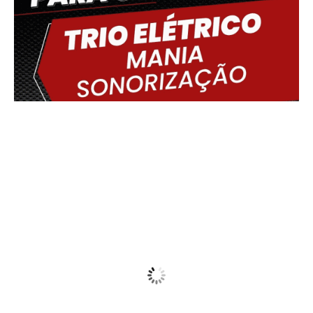
Delmiro Gouveia, BR
23:59,
07/08/2026
20
°C
Clear
Wind Gust:
16 Km/h
Clouds:
10%