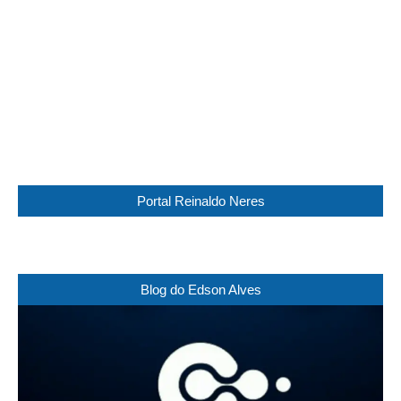
Visibility:
10 km
Sunrise:
05:45
Sunset:
17:30
87 %
1016 mb
8 Km/h
Weather from WeatherAPI
Portal Reinaldo Neres
Blog do Edson Alves