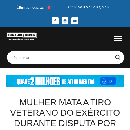
Últimas notícias
COM ARTESANATO, GASTRONOMIA E CULTURA, DELMIRO GOUVEIA GANHA DESTAQUE NA 13ª FEIRA DOS MUNICÍPIOS ALAGOANOS
MOTOCICLISTA TEM CABEÇA ESMAGADA APÓS COLISÃO COM CAMINHÃO
BEBÊ DE 1 ANO E 10 MESES MORRE APÓS SER ATACADA POR PITBULL
COBERTURA DE FOTOS DO BLOCO BAFO DA CANA DE DELMIRO GOUVEIA/AL – (15/02/2026) – VEJA AS COBERTURAS DE FOTOS (EXCLUSIVO DO PORTAL REINALDO NERES – CONFIRA)
14 PASSAGEIROS FICAM FERIDOS APÓS ÔNIBUS DA ROTA TOMBA NA BR-116; VÍDEO
HOMEM CAI DE CACHOEIRA DE 40 METROS AO TENTAR FAZER FOTO
CORPOS DAS SEIS VÍTIMAS DE ACIDENTE COM LANCHA SÃO VELADOS; SAIBA COMO FOI
MULHER É PRESA EM FLAGRANTE POR ROUBAR CORPO DE RECÉM-NASCIDO EM NECROTÉRIO
CORPO DE JOVEM DESAPARECIDO É ENCONTRADO EM BARRAGEM NO INTERIOR DE ALAGOAS
MEGA-SENA 2977 SORTEIA PRÊMIO DE R$ 130 MILHÕES; VEJA O RESULTADO!
MULHER MATA A TIRO
VETERANO DO EXÉRCITO
DURANTE DISPUTA POR