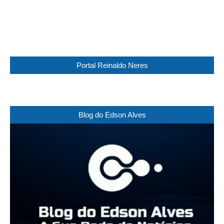
38 %
1014 mb
20 Km/h
Weather from WeatherAPI
Portal Reinaldo Neres
Blog do Edson Alves