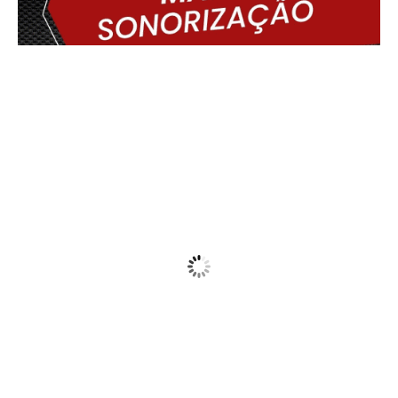
Delmiro Gouveia, BR
18:49,
05/08/2026
27
°C
Clear
Wind Gust:
31 Km/h
Clouds:
10%
Visibility:
10 km
Sunrise:
05:45
Sunset:
17:29