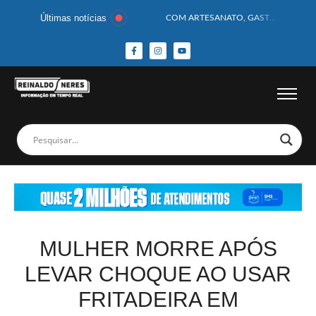
Últimas notícias
COM ARTESANATO, GASTRONOMIA E CULTURA, DELMIRO GOUVEIA GANHA DESTAQUE NA 13ª FEIRA DOS MUNICÍPIOS ALAGOANOS
MOTOCICLISTA TEM CABEÇA ESMAGADA APÓS COLISÃO COM CAMINHÃO
BEBÊ DE 1 ANO E 10 MESES MORRE APÓS SER ATACADA POR PITBULL
COBERTURA DE FOTOS DO BLOCO BAFO DA CANA DE DELMIRO GOUVEIA/AL – (15/02/2026) – VEJA AS COBERTURAS DE FOTOS (EXCLUSIVO DO PORTAL REINALDO NERES – CONFIRA)
14 PASSAGEIROS FICAM FERIDOS APÓS ÔNIBUS DA ROTA TOMBA NA BR-116; VÍDEO
HOMEM CAI DE CACHOEIRA DE 40 METROS AO TENTAR FAZER FOTO
CORPOS DAS SEIS VÍTIMAS DE ACIDENTE COM LANCHA SÃO VELADOS; SAIBA COMO FOI
MULHER É PRESA EM FLAGRANTE POR ROUBAR CORPO DE RECÉM-NASCIDO EM NECROTÉRIO
CORPO DE JOVEM DESAPARECIDO É ENCONTRADO EM BARRAGEM NO INTERIOR DE ALAGOAS
MEGA-SENA 2977 SORTEIA PRÊMIO DE R$ 130 MILHÕES; VEJA O RESULTADO!
MULHER MORRE APÓS
LEVAR CHOQUE AO USAR
FRITADEIRA EM