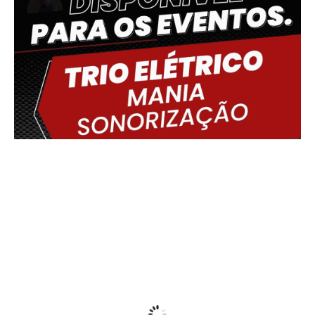
Delmiro Gouveia, BR
05:37,
06/08/2026
17
°C
Fog