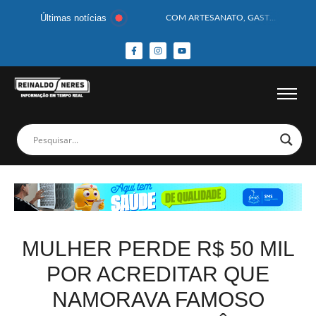
Últimas notícias
COM ARTESANATO, GASTRONOMIA E CULTURA, DELMIRO GOUVEIA GANHA DESTAQUE NA 13ª FEIRA DOS MUNICÍPIOS ALAGOANOS
MOTOCICLISTA TEM CABEÇA ESMAGADA APÓS COLISÃO COM CAMINHÃO
BEBÊ DE 1 ANO E 10 MESES MORRE APÓS SER ATACADA POR PITBULL
COBERTURA DE FOTOS DO BLOCO BAFO DA CANA DE DELMIRO GOUVEIA/AL – (15/02/2026) – VEJA AS COBERTURAS DE FOTOS (EXCLUSIVO DO PORTAL REINALDO NERES – CONFIRA)
14 PASSAGEIROS FICAM FERIDOS APÓS ÔNIBUS DA ROTA TOMBA NA BR-116; VÍDEO
HOMEM CAI DE CACHOEIRA DE 40 METROS AO TENTAR FAZER FOTO
CORPOS DAS SEIS VÍTIMAS DE ACIDENTE COM LANCHA SÃO VELADOS; SAIBA COMO FOI
MULHER É PRESA EM FLAGRANTE POR ROUBAR CORPO DE RECÉM-NASCIDO EM NECROTÉRIO
CORPO DE JOVEM DESAPARECIDO É ENCONTRADO EM BARRAGEM NO INTERIOR DE ALAGOAS
MEGA-SENA 2977 SORTEIA PRÊMIO DE R$ 130 MILHÕES; VEJA O RESULTADO!
MULHER PERDE R$ 50 MIL
POR ACREDITAR QUE
NAMORAVA FAMOSO