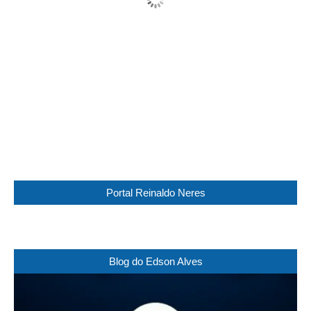
Wind Gust:
11 Km/h
Clouds:
100%
Visibility:
0 km
Sunrise:
05:45
Sunset:
17:30
98 %
1017 mb
6 Km/h
Weather from WeatherAPI
Portal Reinaldo Neres
Blog do Edson Alves