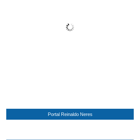
Fog
Wind Gust:
13 Km/h
Clouds:
100%
Visibility:
0 km
Sunrise:
05:44
Sunset:
17:30
98 %
1016 mb
8 Km/h
Weather from WeatherAPI
Portal Reinaldo Neres