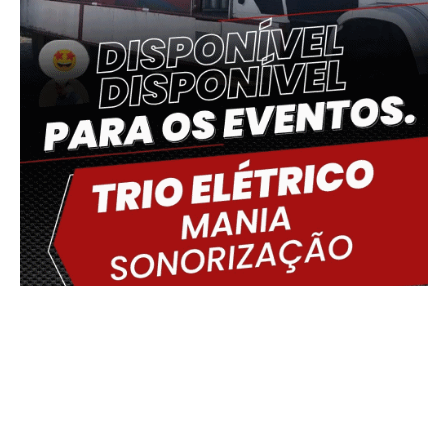
Delmiro Gouveia, BR
02:35,
09/08/2026
20
°C