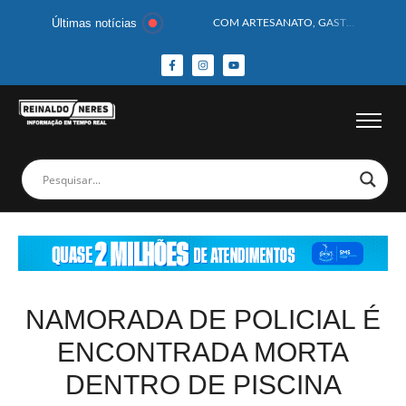
Últimas notícias
COM ARTESANATO, GASTRONOMIA E CULTURA, DELMIRO GOUVEIA GANHA DESTAQUE NA 13ª FEIRA DOS MUNICÍPIOS ALAGOANOS
MOTOCICLISTA TEM CABEÇA ESMAGADA APÓS COLISÃO COM CAMINHÃO
BEBÊ DE 1 ANO E 10 MESES MORRE APÓS SER ATACADA POR PITBULL
COBERTURA DE FOTOS DO BLOCO BAFO DA CANA DE DELMIRO GOUVEIA/AL – (15/02/2026) – VEJA AS COBERTURAS DE FOTOS (EXCLUSIVO DO PORTAL REINALDO NERES – CONFIRA)
14 PASSAGEIROS FICAM FERIDOS APÓS ÔNIBUS DA ROTA TOMBA NA BR-116; VÍDEO
HOMEM CAI DE CACHOEIRA DE 40 METROS AO TENTAR FAZER FOTO
CORPOS DAS SEIS VÍTIMAS DE ACIDENTE COM LANCHA SÃO VELADOS; SAIBA COMO FOI
MULHER É PRESA EM FLAGRANTE POR ROUBAR CORPO DE RECÉM-NASCIDO EM NECROTÉRIO
CORPO DE JOVEM DESAPARECIDO É ENCONTRADO EM BARRAGEM NO INTERIOR DE ALAGOAS
MEGA-SENA 2977 SORTEIA PRÊMIO DE R$ 130 MILHÕES; VEJA O RESULTADO!
NAMORADA DE POLICIAL É
ENCONTRADA MORTA
DENTRO DE PISCINA