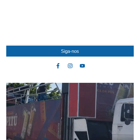
IDOSO MORRE APÓS SER ATACADO POR
PITBULL
Um idoso de 82 anos morreu na noite de quarta-feira (5) após ser
atacado por uma...
Siga-nos