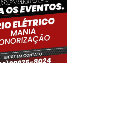
iro Gouveia, BR
05:48,
06/08/2026
21
°C