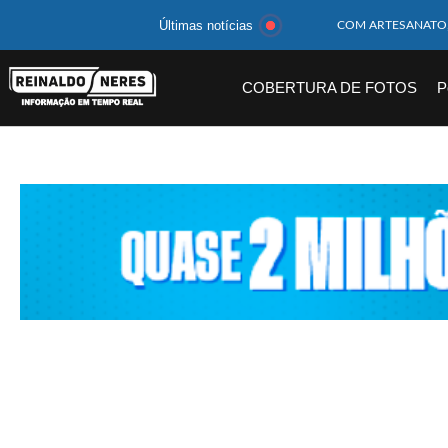
Últimas notícias
MOTOCICLISTA TE
BEBÊ DE 1 ANO E 
COBERTURA DE FOTOS
P
14 PASSAGEIROS F
HOMEM CAI DE CA
CORPOS DAS SEIS 
MULHER É PRESA 
CORPO DE JOVEM 
MEGA-SENA 2977 S