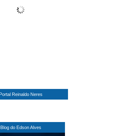
Clear
Wind Gust:
11 Km/h
Clouds:
0%
Visibility:
10 km
Sunrise:
05:45
Sunset:
17:30
1016 mb
6 Km/h
Weather from WeatherAPI
Portal Reinaldo Neres
Blog do Edson Alves