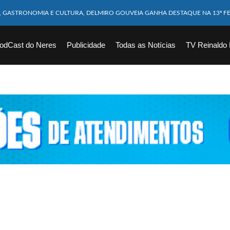
M CABEÇA ESMAGADA APÓS COLISÃO COM CAMINHÃO
10 MESES MORRE APÓS SER ATACADA POR PITBULL
odCast do Neres
Publicidade
Todas as Notícias
TV Reinaldo
ICAM FERIDOS APÓS ÔNIBUS DA ROTA TOMBA NA BR-116; VÍDEO
CHOEIRA DE 40 METROS AO TENTAR FAZER FOTO
VÍTIMAS DE ACIDENTE COM LANCHA SÃO VELADOS; SAIBA COMO FOI
EM FLAGRANTE POR ROUBAR CORPO DE RECÉM-NASCIDO EM NECROTÉRIO
DESAPARECIDO É ENCONTRADO EM BARRAGEM NO INTERIOR DE ALAGOAS
ORTEIA PRÊMIO DE R$ 130 MILHÕES; VEJA O RESULTADO!