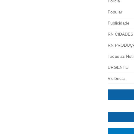
Policia
Popular
Publicidade
RN CIDADES
RN PRODUÇ
Todas as Notí
URGENTE
 A REELEIÇÃO PARA DEPUTADO
Violência
 uma vaga na Câmara Federal Defensor de...