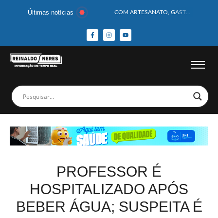
Últimas notícias
COM ARTESANATO, GASTRONOMIA E CULTURA, DELMIRO GOUVEIA GANHA DESTAQUE NA 13ª FEIRA DOS MUNICÍPIOS ALAGOANOS
MOTOCICLISTA TEM CABEÇA ESMAGADA APÓS COLISÃO COM CAMINHÃO
BEBÊ DE 1 ANO E 10 MESES MORRE APÓS SER ATACADA POR PITBULL
COBERTURA DE FOTOS DO BLOCO BAFO DA CANA DE DELMIRO GOUVEIA/AL – (15/02/2026) – VEJA AS COBERTURAS DE FOTOS (EXCLUSIVO DO PORTAL REINALDO NERES – CONFIRA)
14 PASSAGEIROS FICAM FERIDOS APÓS ÔNIBUS DA ROTA TOMBA NA BR-116; VÍDEO
HOMEM CAI DE CACHOEIRA DE 40 METROS AO TENTAR FAZER FOTO
CORPOS DAS SEIS VÍTIMAS DE ACIDENTE COM LANCHA SÃO VELADOS; SAIBA COMO FOI
MULHER É PRESA EM FLAGRANTE POR ROUBAR CORPO DE RECÉM-NASCIDO EM NECROTÉRIO
CORPO DE JOVEM DESAPARECIDO É ENCONTRADO EM BARRAGEM NO INTERIOR DE ALAGOAS
MEGA-SENA 2977 SORTEIA PRÊMIO DE R$ 130 MILHÕES; VEJA O RESULTADO!
PROFESSOR É
HOSPITALIZADO APÓS
BEBER ÁGUA; SUSPEITA É