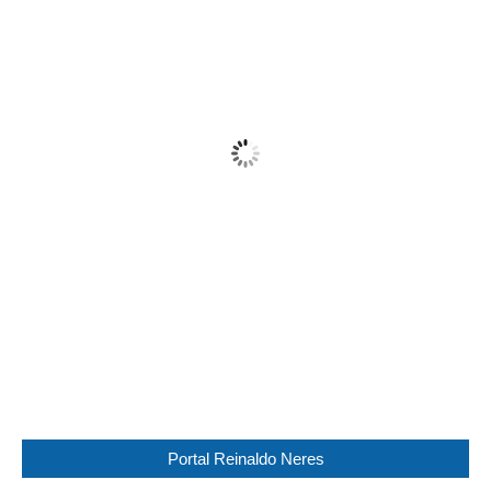
21:32,
05/08/2026
22
°C
Clear
Wind Gust:
24 Km/h
Clouds:
11%
Visibility:
10 km
Sunrise:
05:45
Sunset:
17:29
79 %
1017 mb
16 Km/h
Weather from WeatherAPI
Portal Reinaldo Neres