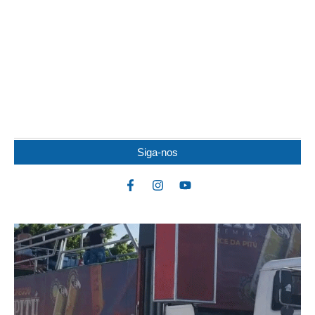
TRABALHADOR MORRE EM GRAVE ACIDENTE
COM ÔNIBUS DE USINA EM ALAGOAS
Um trabalhador da Usina Serra Grande morreu na manhã desta
quarta-feira (5) após um grave acidente...
Siga-nos