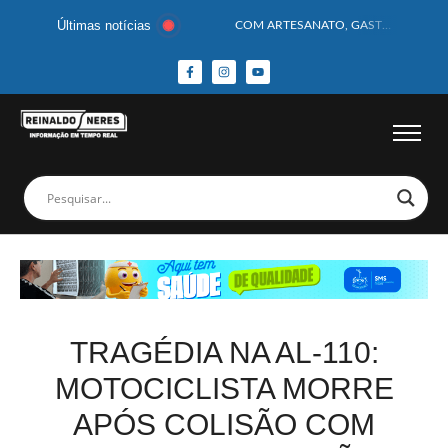
Últimas notícias
COM ARTESANATO, GASTRONOMIA E CULTURA, DELMIRO GOUVEIA GANHA DESTAQUE NA 13ª FEIRA DOS MUNICÍPIOS ALAGOANOS
MOTOCICLISTA TEM CABEÇA ESMAGADA APÓS COLISÃO COM CAMINHÃO
BEBÊ DE 1 ANO E 10 MESES MORRE APÓS SER ATACADA POR PITBULL
COBERTURA DE FOTOS DO BLOCO BAFO DA CANA DE DELMIRO GOUVEIA/AL – (15/02/2026) – VEJA AS COBERTURAS DE FOTOS (EXCLUSIVO DO PORTAL REINALDO NERES – CONFIRA)
14 PASSAGEIROS FICAM FERIDOS APÓS ÔNIBUS DA ROTA TOMBA NA BR-116; VÍDEO
HOMEM CAI DE CACHOEIRA DE 40 METROS AO TENTAR FAZER FOTO
CORPOS DAS SEIS VÍTIMAS DE ACIDENTE COM LANCHA SÃO VELADOS; SAIBA COMO FOI
MULHER É PRESA EM FLAGRANTE POR ROUBAR CORPO DE RECÉM-NASCIDO EM NECROTÉRIO
CORPO DE JOVEM DESAPARECIDO É ENCONTRADO EM BARRAGEM NO INTERIOR DE ALAGOAS
MEGA-SENA 2977 SORTEIA PRÊMIO DE R$ 130 MILHÕES; VEJA O RESULTADO!
TRAGÉDIA NA AL-110:
MOTOCICLISTA MORRE
APÓS COLISÃO COM