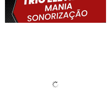
Delmiro Gouveia, BR
12:45,
06/08/2026
32
°C
Sunny
Wind Gust:
15 Km/h
Clouds:
20%
Visibility:
10 km
Sunrise:
05:45