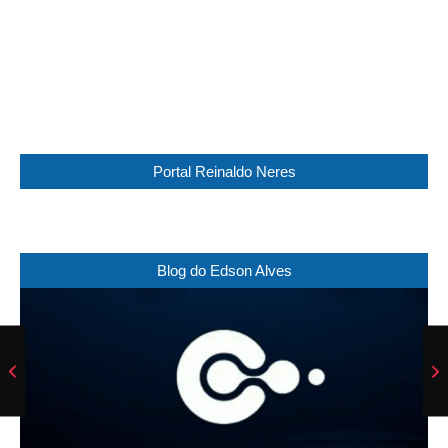
Sunset:
17:30
34 %
1015 mb
13 Km/h
Weather from WeatherAPI
Portal Reinaldo Neres
Blog do Edson Alves